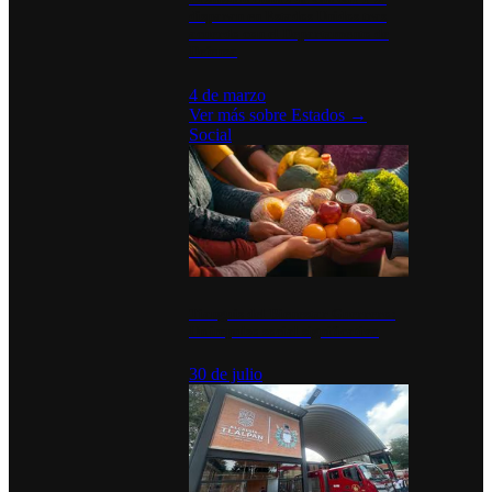
disparan en Estados Unidos tras
acuerdo con el Departamento de
Defensa
4 de marzo
Ver más sobre
Estados
→
Social
Tianguis del Bienestar Guerrero:
Un impulso social significativo
30 de julio