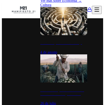
Ver más sobre
Economía
→
Cultura
La UNAM y la cultura del atajo
4 de agosto
El Día del Tequila: un símbolo de
identidad nacional y economía
26 de julio