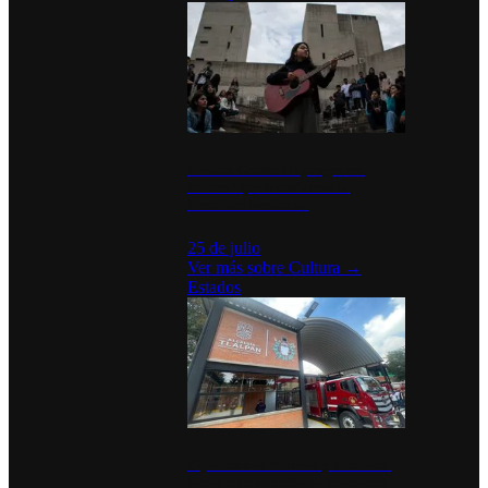
México Canta: Un programa
cultural que transforma la
identidad mexicana
25 de julio
Ver más sobre
Cultura
→
Estados
Diputados de Morena y alcaldesa
inauguran estación de bomberos