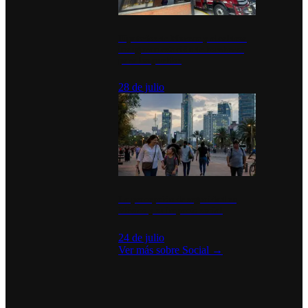
Diputados de Morena y alcaldesa
inauguran estación de bomberos
para los pueblos
28 de julio
La percepción de seguridad en
México y su impacto social
24 de julio
Ver más sobre
Social
→