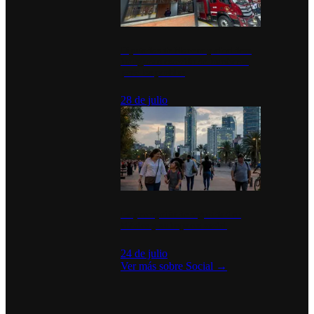
Diputados de Morena y alcaldesa
inauguran estación de bomberos
para los pueblos
28 de julio
La percepción de seguridad en
México y su impacto social
24 de julio
Ver más sobre
Social
→