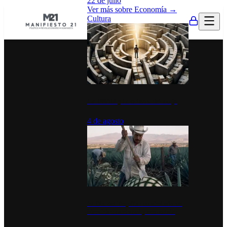
22 de julio
Ver más sobre
Economía
→
Cultura
La UNAM y la cultura del atajo
4 de agosto
El Día del Tequila: un símbolo de
identidad nacional y economía