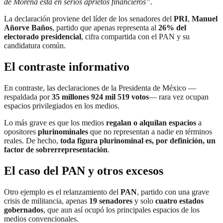
de Morena está en serios aprietos financieros”
.
La declaración proviene del líder de los senadores del
PRI
,
Manuel
Añorve Baños
, partido que apenas representa al
26% del
electorado presidencial
, cifra compartida con el PAN y su
candidatura común.
El contraste informativo
En contraste, las declaraciones de la Presidenta de México —
respaldada por
35 millones 924 mil 519 votos
— rara vez ocupan
espacios privilegiados en los medios.
Lo más grave es que los medios
regalan o alquilan espacios
a
opositores
plurinominales
que no representan a nadie en términos
reales. De hecho,
toda figura plurinominal es, por definición, un
factor de sobrerrepresentación
.
El caso del PAN y otros excesos
Otro ejemplo es el relanzamiento del
PAN
, partido con una grave
crisis de militancia, apenas
19 senadores
y solo
cuatro estados
gobernados
, que aun así ocupó los principales espacios de los
medios convencionales.