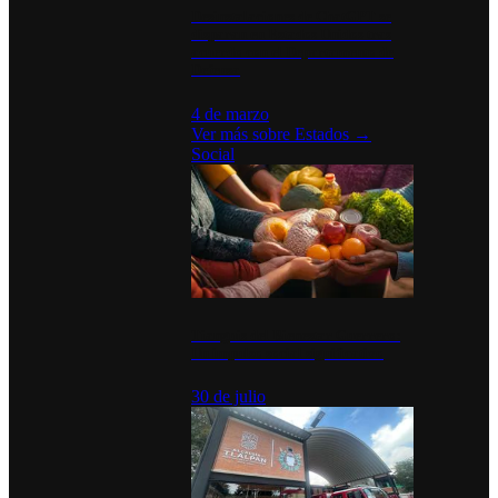
Desinstalaciones de ChatGPT se
disparan en Estados Unidos tras
acuerdo con el Departamento de
Defensa
4 de marzo
Ver más sobre
Estados
→
Social
Tianguis del Bienestar Guerrero:
Un impulso social significativo
30 de julio