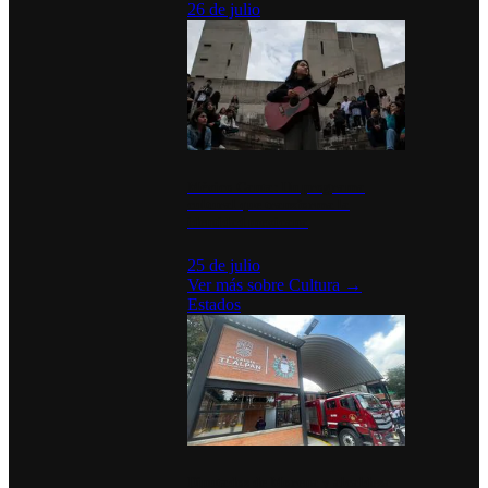
26 de julio
México Canta: Un programa
cultural que transforma la
identidad mexicana
25 de julio
Ver más sobre
Cultura
→
Estados
Diputados de Morena y alcaldesa