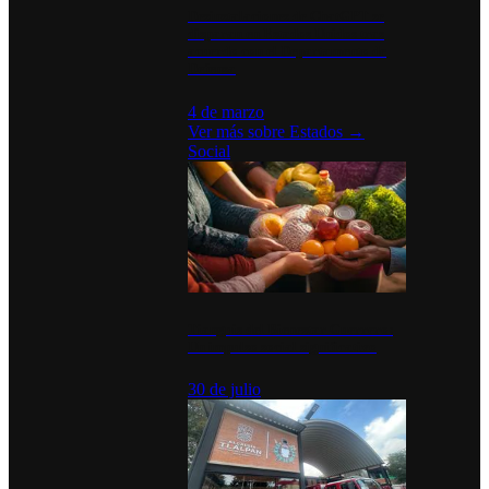
Desinstalaciones de ChatGPT se
disparan en Estados Unidos tras
acuerdo con el Departamento de
Defensa
4 de marzo
Ver más sobre
Estados
→
Social
Tianguis del Bienestar Guerrero:
Un impulso social significativo
30 de julio