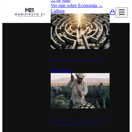
22 de julio
Ver más sobre
Economía
→
Cultura
La UNAM y la cultura del atajo
4 de agosto
El Día del Tequila: un símbolo de
identidad nacional y economía