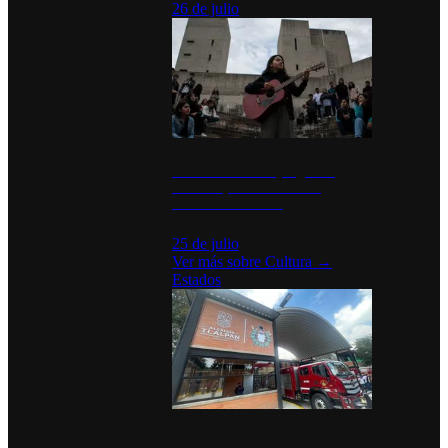
26 de julio
México Canta: Un programa
cultural que transforma la
identidad mexicana
25 de julio
Ver más sobre
Cultura
→
Estados
Diputados de Morena y alcaldesa