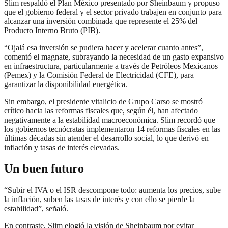
Slim respaldó el Plan México presentado por Sheinbaum y propuso
que el gobierno federal y el sector privado trabajen en conjunto para
alcanzar una inversión combinada que represente el 25% del
Producto Interno Bruto (PIB).
“Ojalá esa inversión se pudiera hacer y acelerar cuanto antes”,
comentó el magnate, subrayando la necesidad de un gasto expansivo
en infraestructura, particularmente a través de Petróleos Mexicanos
(Pemex) y la Comisión Federal de Electricidad (CFE), para
garantizar la disponibilidad energética.
Sin embargo, el presidente vitalicio de Grupo Carso se mostró
crítico hacia las reformas fiscales que, según él, han afectado
negativamente a la estabilidad macroeconómica. Slim recordó que
los gobiernos tecnócratas implementaron 14 reformas fiscales en las
últimas décadas sin atender el desarrollo social, lo que derivó en
inflación y tasas de interés elevadas.
Un buen futuro
“Subir el IVA o el ISR descompone todo: aumenta los precios, sube
la inflación, suben las tasas de interés y con ello se pierde la
estabilidad”, señaló.
En contraste, Slim elogió la visión de Sheinbaum por evitar