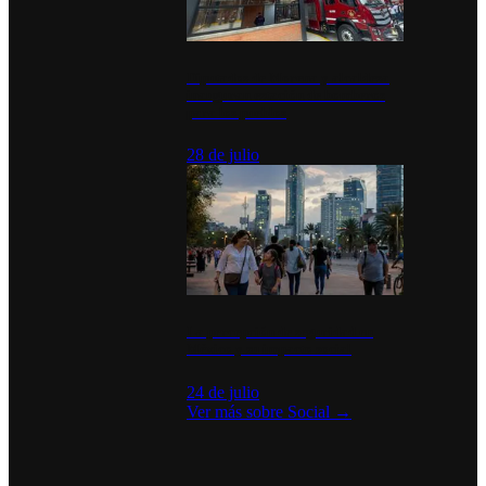
Diputados de Morena y alcaldesa
inauguran estación de bomberos
para los pueblos
28 de julio
La percepción de seguridad en
México y su impacto social
24 de julio
Ver más sobre
Social
→