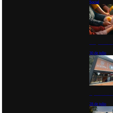
Social
Tianguis del Bie
30 de julio
Diputados de Mo
28 de julio