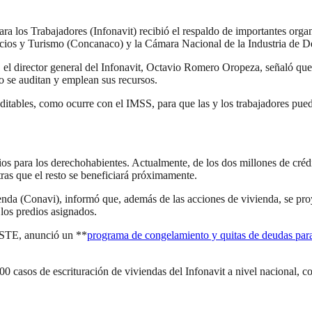
para los Trabajadores (Infonavit) recibió el respaldo de importantes o
ios y Turismo (Concanaco) y la Cámara Nacional de la Industria de D
 el director general del Infonavit, Octavio Romero Oropeza, señaló qu
 se auditan y emplean sus recursos.
uditables, como ocurre con el IMSS, para que las y los trabajadores pue
ios para los derechohabientes. Actualmente, de los dos millones de cr
tras que el resto se beneficiará próximamente.
nda (Conavi), informó que, además de las acciones de vivienda, se pro
 los predios asignados.
SSTE, anunció un **
programa de congelamiento y quitas de deudas para
00 casos de escrituración de viviendas del Infonavit a nivel nacional,