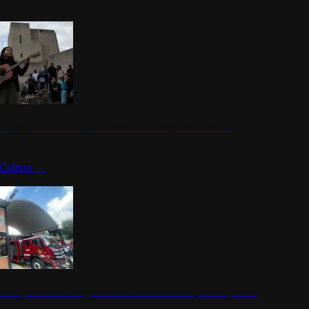
n programa cultural que transforma la identidad mexicana
Cultura
→
rena y alcaldesa inauguran estación de bomberos para los pueblos