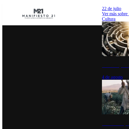
22 de julio
Ver más sobre
Cultura
La UNAM y la cu
4 de agosto
El Día del Tequi