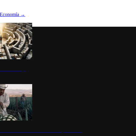
Economía
→
ltura del atajo
la: un símbolo de identidad nacional y economía