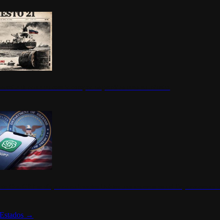
ermite durante un mes la compra de petróleo ruso en tránsito
s de ChatGPT se disparan en Estados Unidos tras acuerdo con el Departamento 
Estados
→