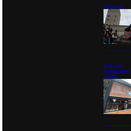
26 de julio
México Canta: U
25 de julio
Ver más sobre
Estados
Diputados de Mo