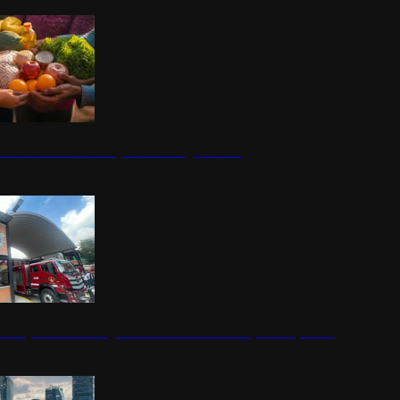
nestar Guerrero: Un impulso social significativo
rena y alcaldesa inauguran estación de bomberos para los pueblos