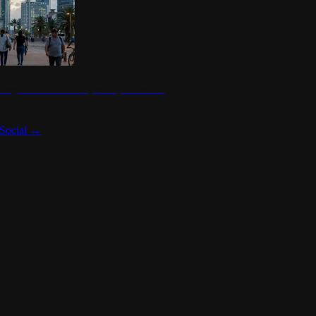
 seguridad en México y su impacto social
Social
→