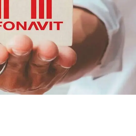
respaldan la
it y beneficios
jadores