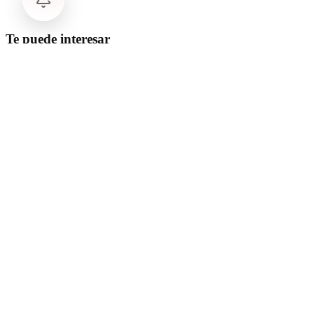
Te puede interesar
Internacional
SpaceX Luna 2026: Implicaciones para la Exploración Espacial
Internacional
El arbitraje internacional en México: un triunfo para la
soberanía