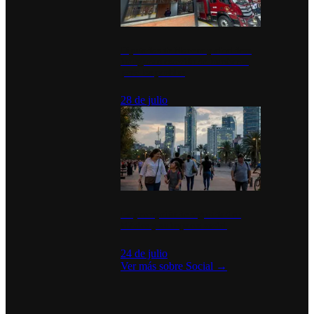
Diputados de Morena y alcaldesa
inauguran estación de bomberos
para los pueblos
28 de julio
La percepción de seguridad en
México y su impacto social
24 de julio
Ver más sobre
Social
→