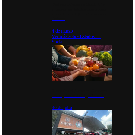
Desinstalaciones de ChatGPT se
disparan en Estados Unidos tras
acuerdo con el Departamento de
Defensa
4 de marzo
Ver más sobre
Estados
→
Social
Tianguis del Bienestar Guerrero:
Un impulso social significativo
30 de julio