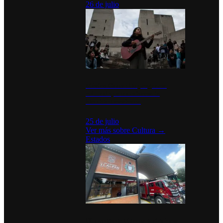
26 de julio
México Canta: Un programa
cultural que transforma la
identidad mexicana
25 de julio
Ver más sobre
Cultura
→
Estados
Diputados de Morena y alcaldesa