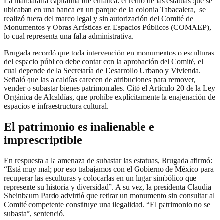
La mandataria capitalina fue enfática: el retiro de las estatuas que se
ubicaban en una banca en un parque de la colonia Tabacalera, se
realizó fuera del marco legal y sin autorización del Comité de
Monumentos y Obras Artísticas en Espacios Públicos (COMAEP),
lo cual representa una falta administrativa.
Brugada recordó que toda intervención en monumentos o esculturas
del espacio público debe contar con la aprobación del Comité, el
cual depende de la Secretaría de Desarrollo Urbano y Vivienda.
Señaló que las alcaldías carecen de atribuciones para remover,
vender o subastar bienes patrimoniales. Citó el Artículo 20 de la Ley
Orgánica de Alcaldías, que prohíbe explícitamente la enajenación de
espacios e infraestructura cultural.
El patrimonio es inalienable e
imprescriptible
En respuesta a la amenaza de subastar las estatuas, Brugada afirmó:
“Está muy mal; por eso trabajamos con el Gobierno de México para
recuperar las esculturas y colocarlas en un lugar simbólico que
represente su historia y diversidad”. A su vez, la presidenta Claudia
Sheinbaum Pardo advirtió que retirar un monumento sin consultar al
Comité competente constituye una ilegalidad. “El patrimonio no se
subasta”, sentenció.