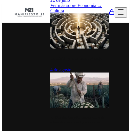
22 de julio
Ver más sobre
Economía
→
Cultura
La UNAM y la cultura del atajo
4 de agosto
El Día del Tequila: un símbolo de
identidad nacional y economía