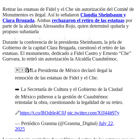
Retirar las estatuas de Fidel y el Che sin autorización del Comité de
Monumentos es ilegal. Así lo señalaron
Claudia Sheinbaum y
Clara Brugada
. Ambas
rechazaron el retiro de las estatuas
por
parte de la alcaldesa Alessandra Rojo, quien determinó quitarla y
propuso subastarla
Durante la conferencia de la presidenta Sheinbaum, la jefa de
Gobierno de la capital Clara Brugada, cuestionó el retiro de las
estatuas. El monumento, dedicado a Fidel Castro y Ernesto “Che”
Guevara, lo retiró sin autorización la Alcaldía Cuauhtémoc.
🇲🇽🗿❗La Presidenta de México declaró ilegal la
remoción de las estatuas de Fidel y el Che.
➡️ La Secretaría de Cultura y el Gobierno de la Ciudad
de México pidieron a la gestión de Cuauhtémoc
reinstalar la obra, cuestionando la legalidad de su retiro.
🔗
https://t.co/BOdrle4C0J
pic.twitter.com/XfJ44it97y
— Periódico Granma (@Granma_Digital)
July 22,
2025