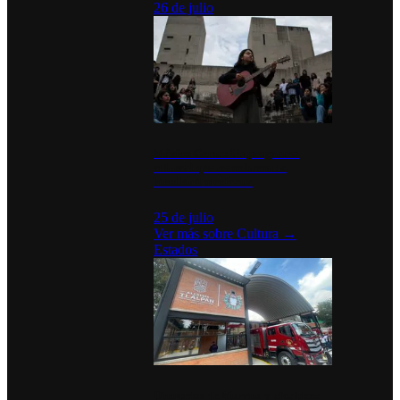
26 de julio
México Canta: Un programa
cultural que transforma la
identidad mexicana
25 de julio
Ver más sobre
Cultura
→
Estados
Diputados de Morena y alcaldesa