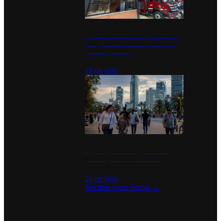
Diputados de Morena y alcaldesa
inauguran estación de bomberos
para los pueblos
28 de julio
La percepción de seguridad en
México y su impacto social
24 de julio
Ver más sobre
Social
→