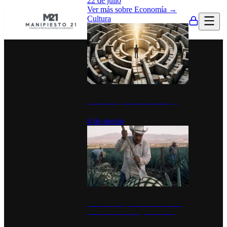
22 de julio
Ver más sobre
Economía
→
Cultura
La UNAM y la cultura del atajo
4 de agosto
El Día del Tequila: un símbolo de
identidad nacional y economía