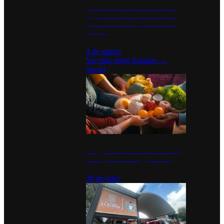
Desinstalaciones de ChatGPT se
disparan en Estados Unidos tras
acuerdo con el Departamento de
Defensa
4 de marzo
Ver más sobre
Estados
→
Social
Tianguis del Bienestar Guerrero:
Un impulso social significativo
30 de julio