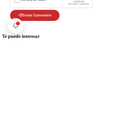
reCAPTCHA
Privacidad - Condiciones
Enviar Comentario
Te puede interesar
Internacional
SpaceX Luna 2026: Implicaciones para la Exploración Espacial
Internacional
El arbitraje internacional en México: un triunfo para la
soberanía