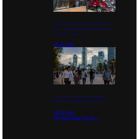
Diputados de Morena y alcaldesa
inauguran estación de bomberos
para los pueblos
28 de julio
La percepción de seguridad en
México y su impacto social
24 de julio
Ver más sobre
Social
→