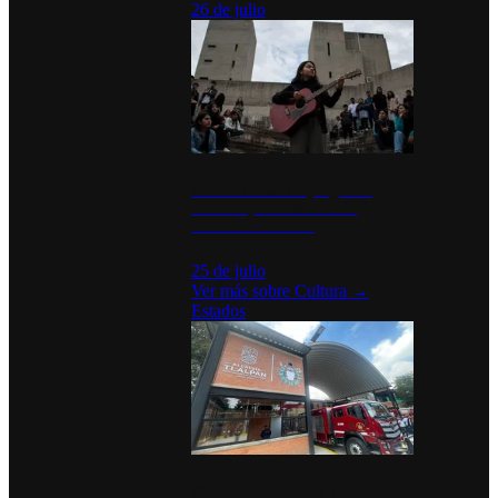
26 de julio
México Canta: Un programa
cultural que transforma la
identidad mexicana
25 de julio
Ver más sobre
Cultura
→
Estados
Diputados de Morena y alcaldesa