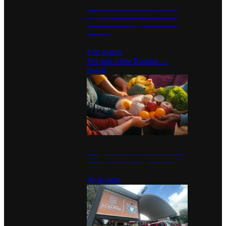
Desinstalaciones de ChatGPT se
disparan en Estados Unidos tras
acuerdo con el Departamento de
Defensa
4 de marzo
Ver más sobre
Estados
→
Social
Tianguis del Bienestar Guerrero:
Un impulso social significativo
30 de julio