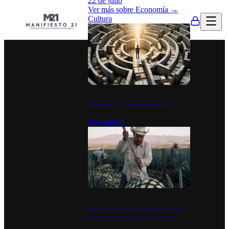
22 de julio
Ver más sobre
Economía
→
Cultura
La UNAM y la cultura del atajo
4 de agosto
El Día del Tequila: un símbolo de
identidad nacional y economía