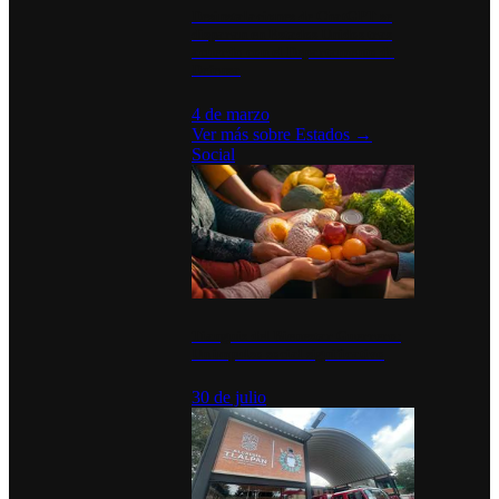
Desinstalaciones de ChatGPT se
disparan en Estados Unidos tras
acuerdo con el Departamento de
Defensa
4 de marzo
Ver más sobre
Estados
→
Social
Tianguis del Bienestar Guerrero:
Un impulso social significativo
30 de julio