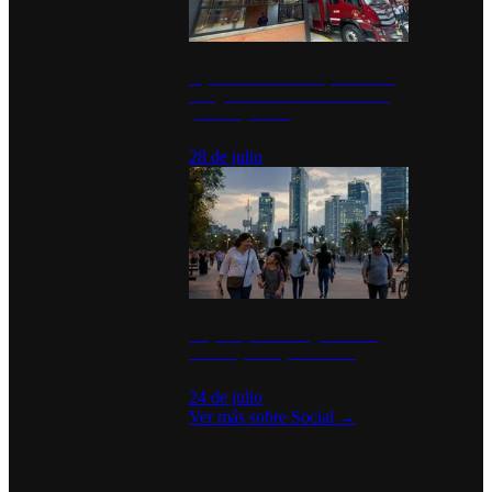
Diputados de Morena y alcaldesa
inauguran estación de bomberos
para los pueblos
28 de julio
La percepción de seguridad en
México y su impacto social
24 de julio
Ver más sobre
Social
→