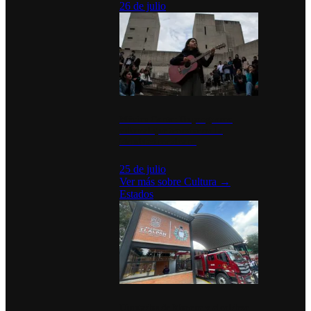
26 de julio
México Canta: Un programa
cultural que transforma la
identidad mexicana
25 de julio
Ver más sobre
Cultura
→
Estados
Diputados de Morena y alcaldesa