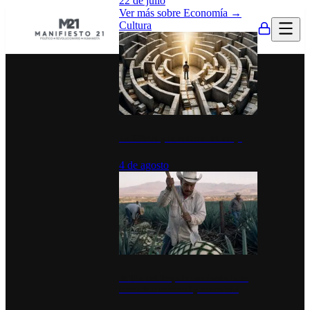
22 de julio
Ver más sobre
Economía
→
Cultura
La UNAM y la cultura del atajo
4 de agosto
El Día del Tequila: un símbolo de
identidad nacional y economía