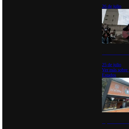
26 de julio
México Canta: U
25 de julio
Ver más sobre
Estados
Diputados de Mo