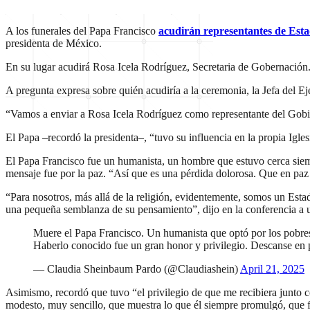
A los funerales del Papa Francisco
acudirán representantes de Est
presidenta de México.
En su lugar acudirá Rosa Icela Rodríguez, Secretaria de Gobernación. 
A pregunta expresa sobre quién acudiría a la ceremonia, la Jefa del Ej
“Vamos a enviar a Rosa Icela Rodríguez como representante del Gobiern
El Papa –recordó la presidenta–, “tuvo su influencia en la propia Igle
El Papa Francisco fue un humanista, un hombre que estuvo cerca siempr
mensaje fue por la paz. “Así que es una pérdida dolorosa. Que en paz 
“Para nosotros, más allá de la religión, evidentemente, somos un Est
una pequeña semblanza de su pensamiento”, dijo en la conferencia a u
Muere el Papa Francisco. Un humanista que optó por los pobres, 
Haberlo conocido fue un gran honor y privilegio. Descanse en
— Claudia Sheinbaum Pardo (@Claudiashein)
April 21, 2025
Asimismo, recordó que tuvo “el privilegio de que me recibiera junto 
modesto, muy sencillo, que muestra lo que él siempre promulgó, que fue