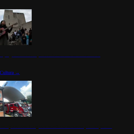
n programa cultural que transforma la identidad mexicana
Cultura
→
rena y alcaldesa inauguran estación de bomberos para los pueblos