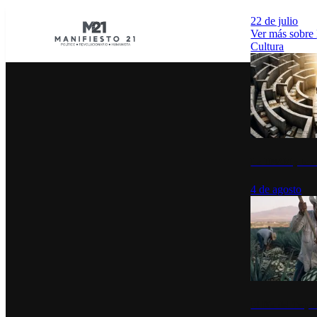
22 de julio
Ver más sobre
Cultura
La UNAM y la cu
4 de agosto
El Día del Tequi