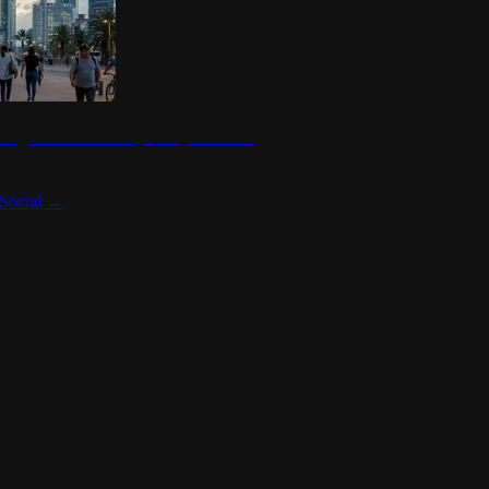
 seguridad en México y su impacto social
Social
→