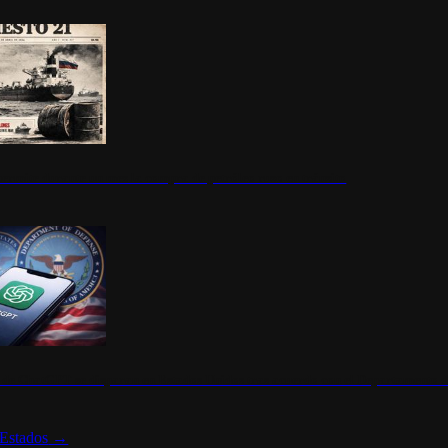
ermite durante un mes la compra de petróleo ruso en tránsito
s de ChatGPT se disparan en Estados Unidos tras acuerdo con el Departamento 
Estados
→