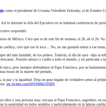
ado
como el presidente de Ucrania Volodímir Zelensky, el de Estados Un
Así lo informó la Jefa del Ejecutivo en su habitual conferencia de pre
ecutivo respondió:
o de México. Creo que es de este fin de semana, el 28, ah el 26. Va a 
sia católica, creo que eso le toca… No, no me gustaría entrar a ese tema
e del más humilde, de los pobres. Todavía, el día de ayer –dijo al refe
descanse. Nuestro abrazo y cariño a todo el mundo, y en particular a la
ado laico, pero siempre defendimos al Papa Francisco, por su humanism
nas horas de la muerte del prelado.
la paz y la igualdad. Deja un gran legado de verdadero amor al prójimo
 paz.
pic.twitter.com/6IWMBkQDBN
con ellos y una persona muy cercana al Papa Francisco, argentino, en 
 la austeridad en todos sentidos y particularmente en la Iglesia católic