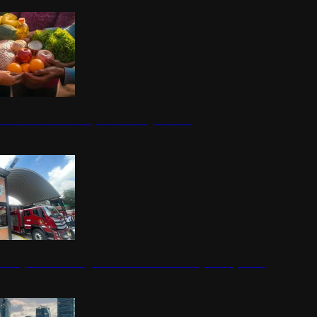
nestar Guerrero: Un impulso social significativo
rena y alcaldesa inauguran estación de bomberos para los pueblos