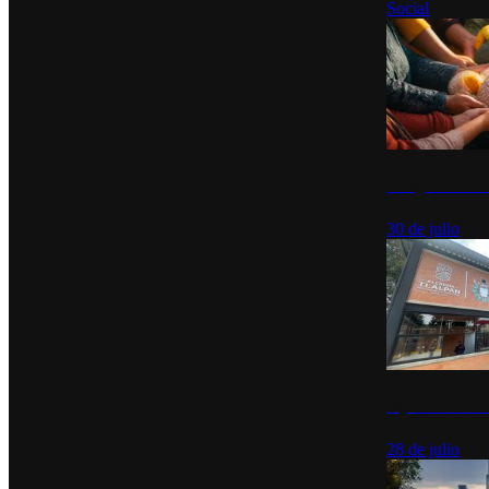
Social
Tianguis del Bie
30 de julio
Diputados de Mo
28 de julio