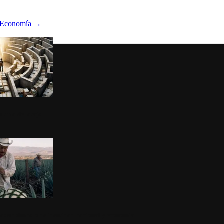
Economía
→
ltura del atajo
la: un símbolo de identidad nacional y economía