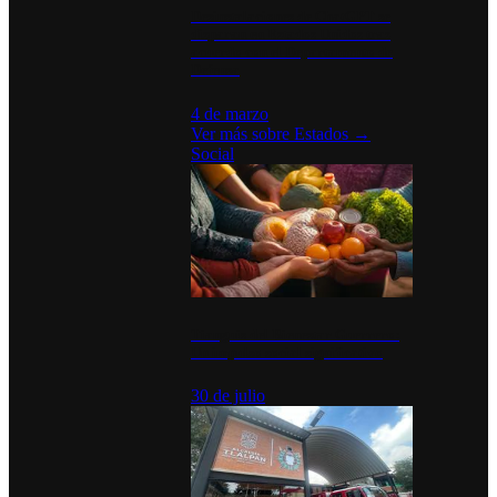
Desinstalaciones de ChatGPT se
disparan en Estados Unidos tras
acuerdo con el Departamento de
Defensa
4 de marzo
Ver más sobre
Estados
→
Social
Tianguis del Bienestar Guerrero:
Un impulso social significativo
30 de julio