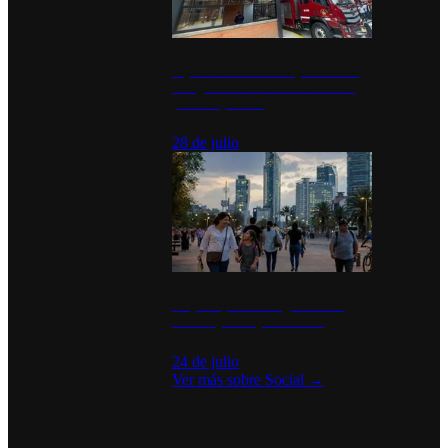
Diputados de Morena y alcaldesa
inauguran estación de bomberos
para los pueblos
28 de julio
La percepción de seguridad en
México y su impacto social
24 de julio
Ver más sobre
Social
→