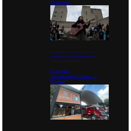
26 de julio
México Canta: Un programa
cultural que transforma la
identidad mexicana
25 de julio
Ver más sobre
Cultura
→
Estados
Diputados de Morena y alcaldesa