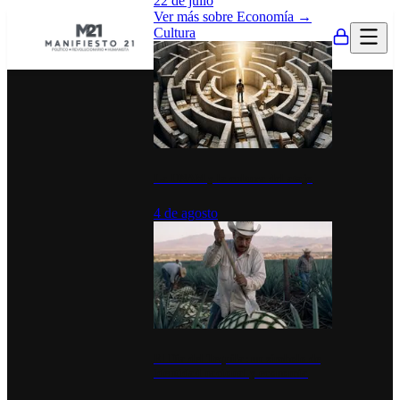
22 de julio
Ver más sobre
Economía
→
Cultura
La UNAM y la cultura del atajo
4 de agosto
El Día del Tequila: un símbolo de
identidad nacional y economía