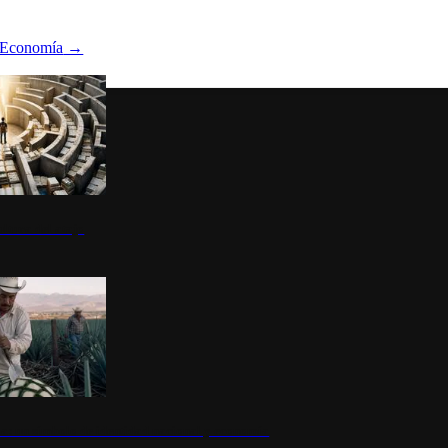
Economía
→
ltura del atajo
la: un símbolo de identidad nacional y economía