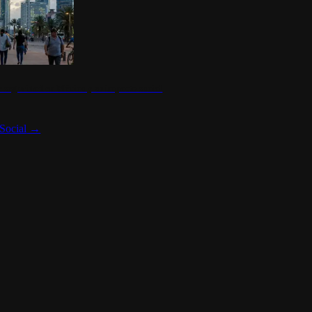
 seguridad en México y su impacto social
Social
→