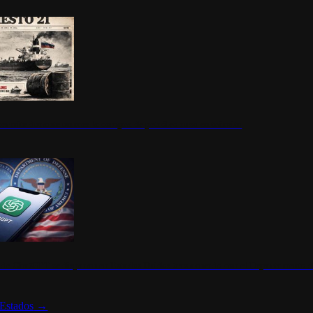
ermite durante un mes la compra de petróleo ruso en tránsito
s de ChatGPT se disparan en Estados Unidos tras acuerdo con el Departamento 
Estados
→