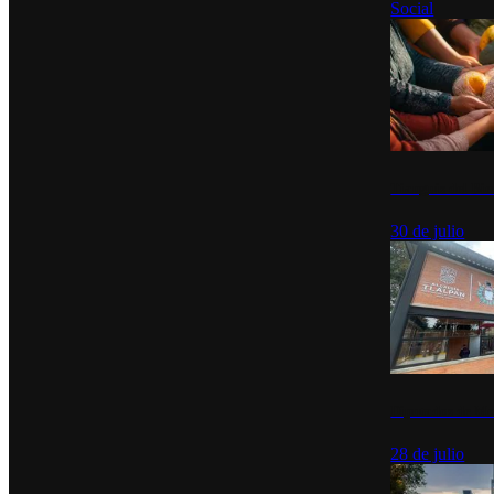
Social
Tianguis del Bie
30 de julio
Diputados de Mo
28 de julio