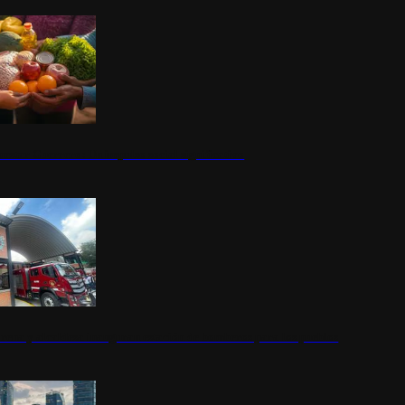
nestar Guerrero: Un impulso social significativo
rena y alcaldesa inauguran estación de bomberos para los pueblos