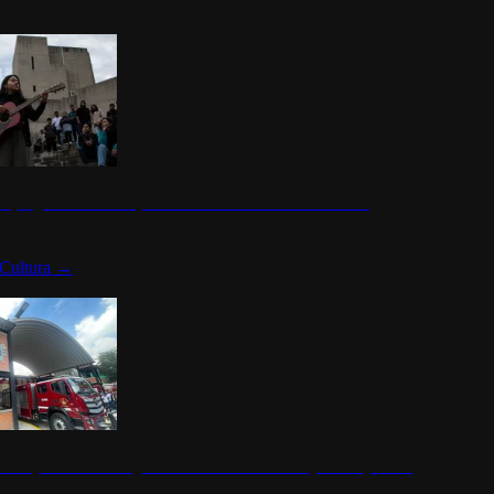
n programa cultural que transforma la identidad mexicana
Cultura
→
rena y alcaldesa inauguran estación de bomberos para los pueblos