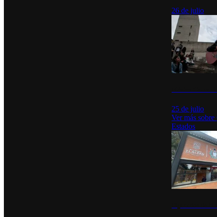
26 de julio
México Canta: U
25 de julio
Ver más sobre
Estados
Diputados de Mo