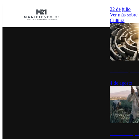
22 de julio
Ver más sobre
Cultura
La UNAM y la cu
4 de agosto
El Día del Tequi