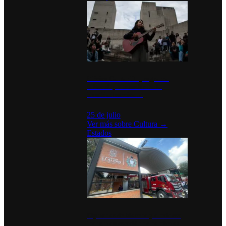
México Canta: Un programa
cultural que transforma la
identidad mexicana
25 de julio
Ver más sobre
Cultura
→
Estados
Diputados de Morena y alcaldesa
inauguran estación de bomberos