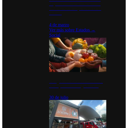
disparan en Estados Unidos tras
acuerdo con el Departamento de
Defensa
4 de marzo
Ver más sobre
Estados
→
Social
Tianguis del Bienestar Guerrero:
Un impulso social significativo
30 de julio