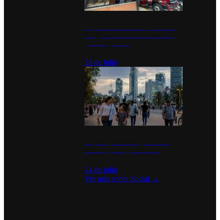
Diputados de Morena y alcaldesa
inauguran estación de bomberos
para los pueblos
28 de julio
La percepción de seguridad en
México y su impacto social
24 de julio
Ver más sobre
Social
→