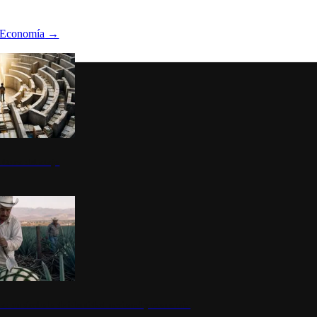
Economía
→
ltura del atajo
la: un símbolo de identidad nacional y economía