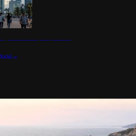
 seguridad en México y su impacto social
Social
→