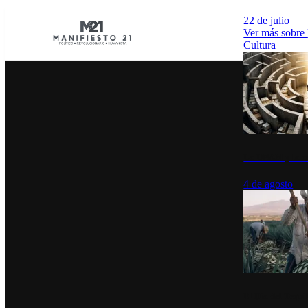
22 de julio
Ver más sobre
Cultura
La UNAM y la cu
4 de agosto
El Día del Tequi