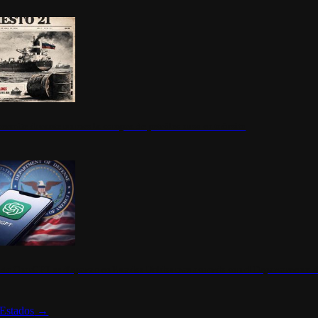
ermite durante un mes la compra de petróleo ruso en tránsito
s de ChatGPT se disparan en Estados Unidos tras acuerdo con el Departamento 
Estados
→