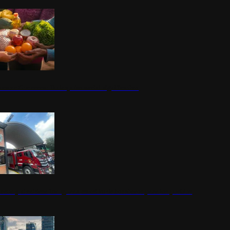
nestar Guerrero: Un impulso social significativo
rena y alcaldesa inauguran estación de bomberos para los pueblos