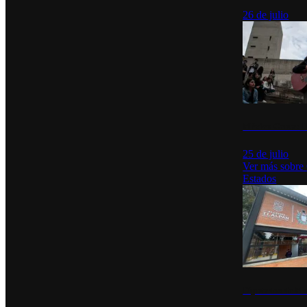
26 de julio
México Canta: U
25 de julio
Ver más sobre
Estados
Diputados de Mo