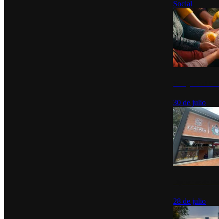
Social
Tianguis del Bie
30 de julio
Diputados de Mo
28 de julio