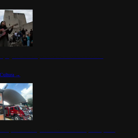
n programa cultural que transforma la identidad mexicana
Cultura
→
rena y alcaldesa inauguran estación de bomberos para los pueblos