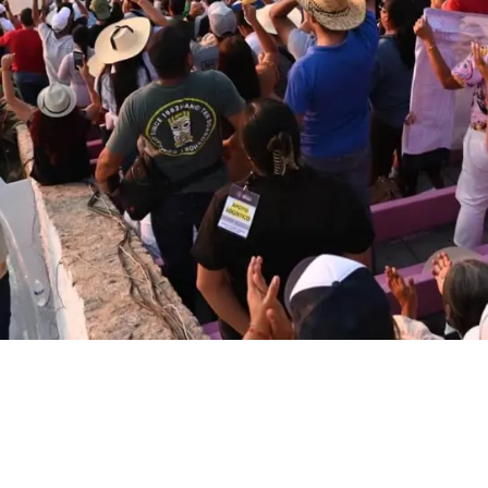
 de Acapulco no
iene