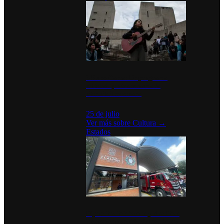
México Canta: Un programa
cultural que transforma la
identidad mexicana
25 de julio
Ver más sobre
Cultura
→
Estados
Diputados de Morena y alcaldesa
inauguran estación de bomberos