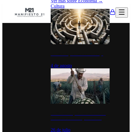
Ver más sobre
Economía
→
Cultura
La UNAM y la cultura del atajo
4 de agosto
El Día del Tequila: un símbolo de
identidad nacional y economía
26 de julio