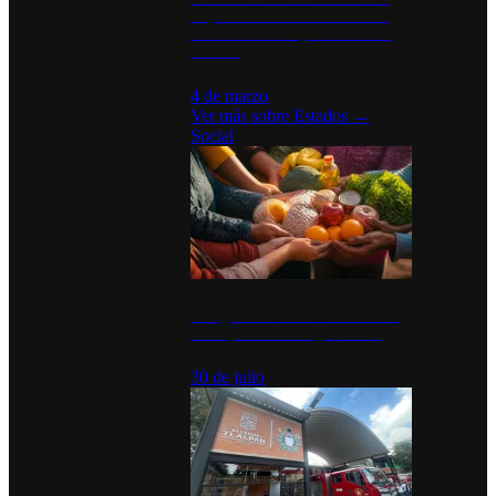
disparan en Estados Unidos tras
acuerdo con el Departamento de
Defensa
4 de marzo
Ver más sobre
Estados
→
Social
Tianguis del Bienestar Guerrero:
Un impulso social significativo
30 de julio