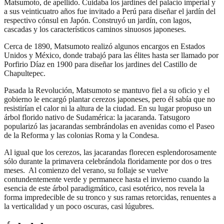
Matsumoto, de apellido. Cuidaba los jardines del palacio imperial y
a sus veinticuatro años fue invitado a Perú para diseñar el jardín del
respectivo cónsul en Japón. Construyó un jardín, con lagos,
cascadas y los característicos caminos sinuosos japoneses.
Cerca de 1890, Matsumoto realizó algunos encargos en Estados
Unidos y México, donde trabajó para las élites hasta ser llamado por
Porfirio Díaz en 1900 para diseñar los jardines del Castillo de
Chapultepec.
Pasada la Revolución, Matsumoto se mantuvo fiel a su oficio y el
gobierno le encargó plantar cerezos japoneses, pero él sabía que no
resistirían el calor ni la altura de la ciudad. En su lugar propuso un
árbol florido nativo de Sudamérica: la jacaranda. Tatsugoro
popularizó las jacarandas sembrándolas en avenidas como el Paseo
de la Reforma y las colonias Roma y la Condesa.
Al igual que los cerezos, las jacarandas florecen esplendorosamente
sólo durante la primavera celebrándola floridamente por dos o tres
meses. Al comienzo del verano, su follaje se vuelve
contundentemente verde y permanece hasta el invierno cuando la
esencia de este árbol paradigmático, casi esotérico, nos revela la
forma impredecible de su tronco y sus ramas retorcidas, renuentes a
la verticalidad y un poco oscuras, casi lúgubres.