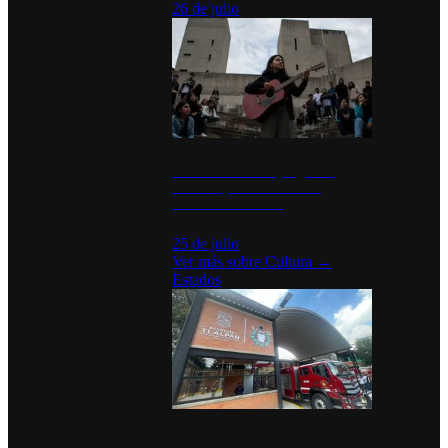
26 de julio
México Canta: Un programa
cultural que transforma la
identidad mexicana
25 de julio
Ver más sobre
Cultura
→
Estados
Diputados de Morena y alcaldesa