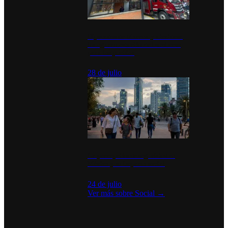
Diputados de Morena y alcaldesa
inauguran estación de bomberos
para los pueblos
28 de julio
La percepción de seguridad en
México y su impacto social
24 de julio
Ver más sobre
Social
→