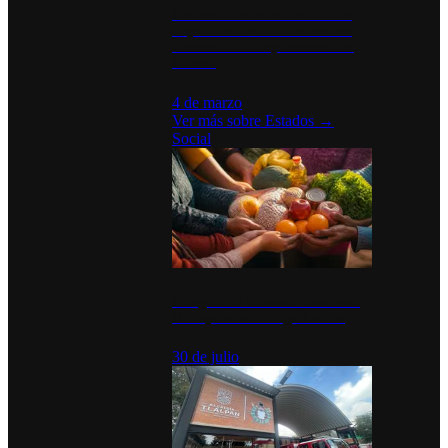
Desinstalaciones de ChatGPT se
disparan en Estados Unidos tras
acuerdo con el Departamento de
Defensa
4 de marzo
Ver más sobre
Estados
→
Social
Tianguis del Bienestar Guerrero:
Un impulso social significativo
30 de julio