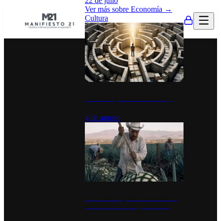
22 de julio
Ver más sobre
Economía
→
Cultura
La UNAM y la cultura del atajo
4 de agosto
El Día del Tequila: un símbolo de
identidad nacional y economía