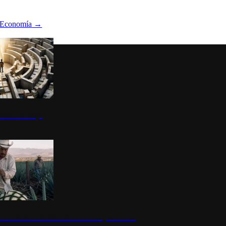
Economía
→
ltura del atajo
la: un símbolo de identidad nacional y economía