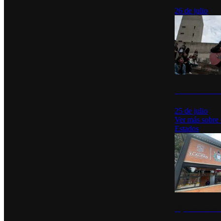
26 de julio
México Canta: U
25 de julio
Ver más sobre
Estados
Diputados de Mo