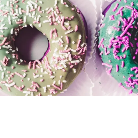
padecen obesidad
cha azúcar