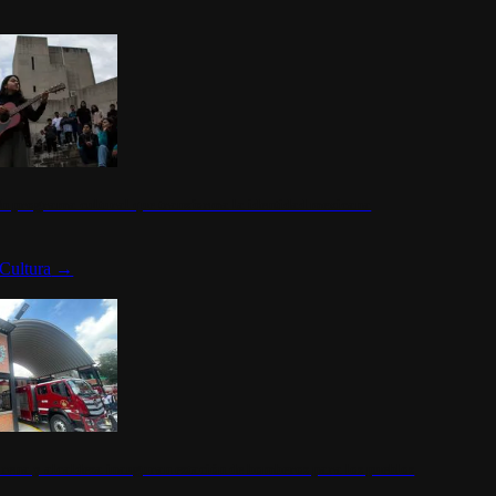
n programa cultural que transforma la identidad mexicana
Cultura
→
rena y alcaldesa inauguran estación de bomberos para los pueblos