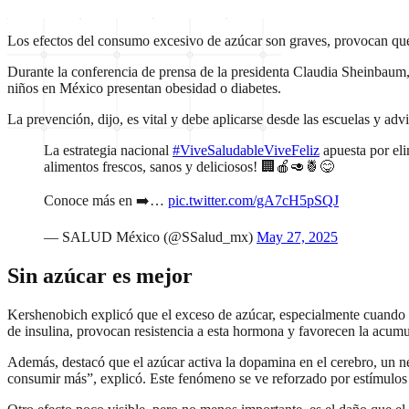
Los efectos del consumo excesivo de azúcar son graves, provocan qu
Durante la conferencia de prensa de la presidenta Claudia Sheinbaum, 
niños en México presentan obesidad o diabetes.
La prevención, dijo, es vital y debe aplicarse desde las escuelas y adv
La estrategia nacional
#ViveSaludableViveFeliz
apuesta por eli
alimentos frescos, sanos y deliciosos! 🏢🍎🥑🍍😋
Conoce más en ➡️…
pic.twitter.com/gA7cH5pSQJ
— SALUD México (@SSalud_mx)
May 27, 2025
Sin azúcar es mejor
Kershenobich explicó que el exceso de azúcar, especialmente cuando 
de insulina, provocan resistencia a esta hormona y favorecen la acumu
Además, destacó que el azúcar activa la dopamina en el cerebro, un neu
consumir más”, explicó. Este fenómeno se ve reforzado por estímulos c