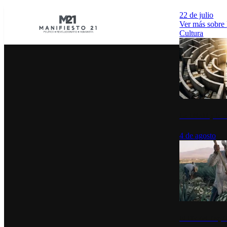
22 de julio
Ver más sobre
Cultura
La UNAM y la cu
4 de agosto
El Día del Tequi