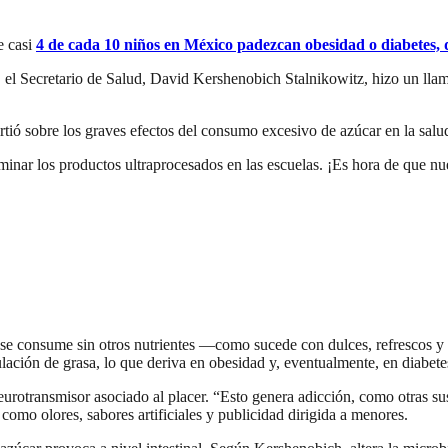
e casi
4 de cada 10 niños en México padezcan obesidad o diabetes, d
el Secretario de Salud, David Kershenobich Stalnikowitz, hizo un llamad
irtió sobre los graves efectos del consumo excesivo de azúcar en la salud
minar los productos ultraprocesados en las escuelas. ¡Es hora de que nues
se consume sin otros nutrientes —como sucede con dulces, refrescos y 
lación de grasa, lo que deriva en obesidad y, eventualmente, en diabetes
rotransmisor asociado al placer. “Esto genera adicción, como otras sust
omo olores, sabores artificiales y publicidad dirigida a menores.