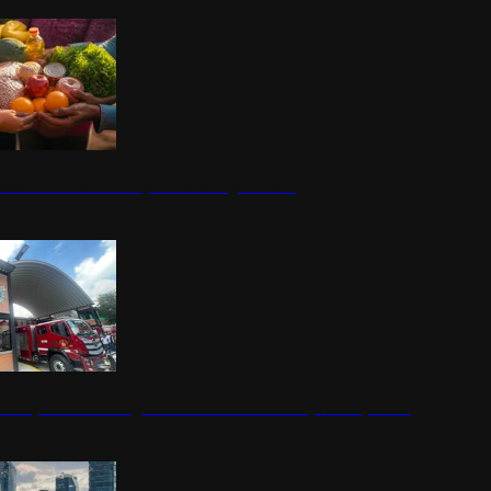
nestar Guerrero: Un impulso social significativo
rena y alcaldesa inauguran estación de bomberos para los pueblos