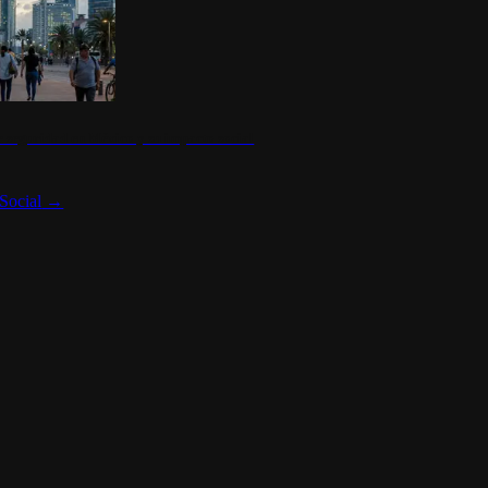
 seguridad en México y su impacto social
Social
→