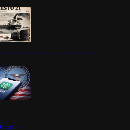
ermite durante un mes la compra de petróleo ruso en tránsito
s de ChatGPT se disparan en Estados Unidos tras acuerdo con el Departamento 
Estados
→