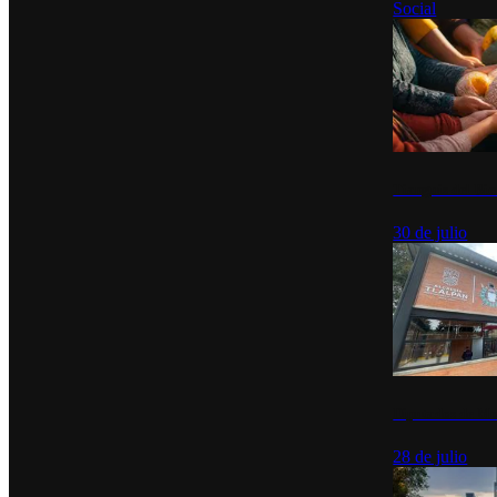
Social
Tianguis del Bie
30 de julio
Diputados de Mo
28 de julio