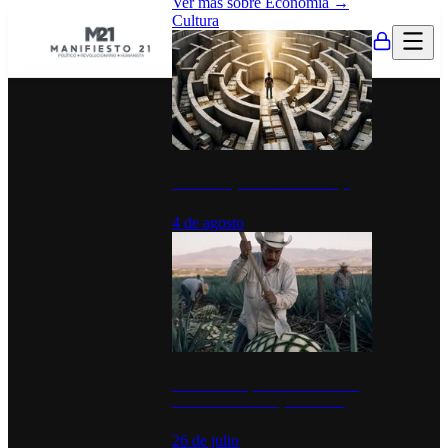
Ver más sobre
Economía
→
Cultura
La UNAM y la cultura del atajo
4 de agosto
El Día del Tequila: un símbolo de
identidad nacional y economía
26 de julio