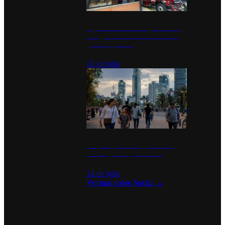
Diputados de Morena y alcaldesa
inauguran estación de bomberos
para los pueblos
28 de julio
La percepción de seguridad en
México y su impacto social
24 de julio
Ver más sobre
Social
→