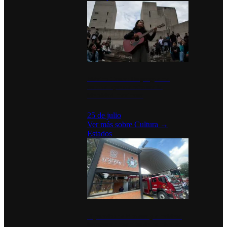
México Canta: Un programa
cultural que transforma la
identidad mexicana
25 de julio
Ver más sobre
Cultura
→
Estados
Diputados de Morena y alcaldesa
inauguran estación de bomberos