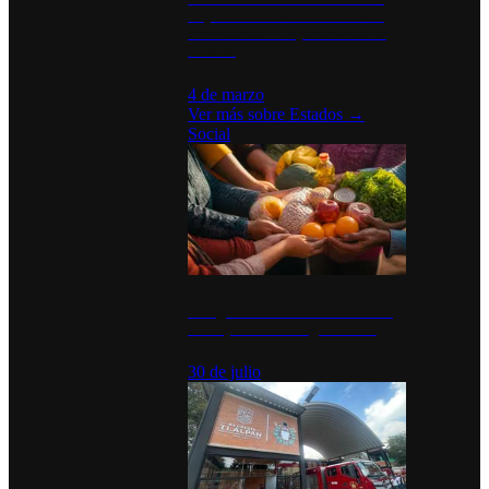
disparan en Estados Unidos tras
acuerdo con el Departamento de
Defensa
4 de marzo
Ver más sobre
Estados
→
Social
Tianguis del Bienestar Guerrero:
Un impulso social significativo
30 de julio