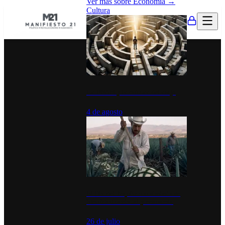
Ver más sobre
Economía
→
Cultura
La UNAM y la cultura del atajo
4 de agosto
El Día del Tequila: un símbolo de
identidad nacional y economía
26 de julio