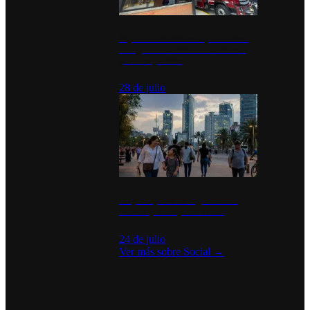
Diputados de Morena y alcaldesa
inauguran estación de bomberos
para los pueblos
28 de julio
La percepción de seguridad en
México y su impacto social
24 de julio
Ver más sobre
Social
→