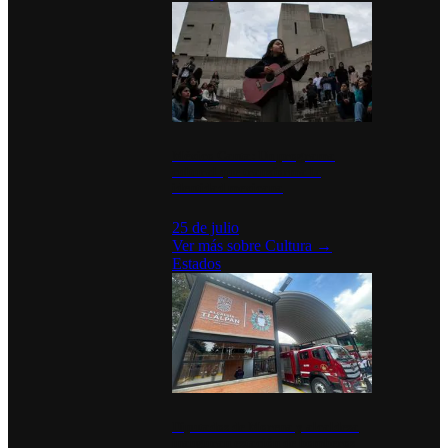
México Canta: Un programa
cultural que transforma la
identidad mexicana
25 de julio
Ver más sobre
Cultura
→
Estados
Diputados de Morena y alcaldesa
inauguran estación de bomberos