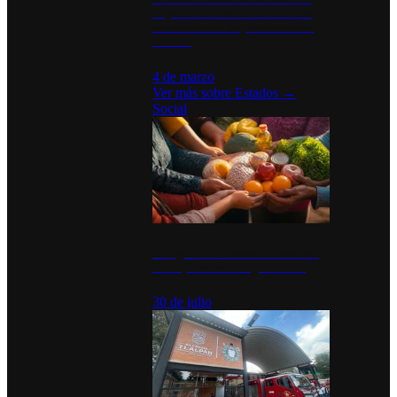
disparan en Estados Unidos tras
acuerdo con el Departamento de
Defensa
4 de marzo
Ver más sobre
Estados
→
Social
Tianguis del Bienestar Guerrero:
Un impulso social significativo
30 de julio