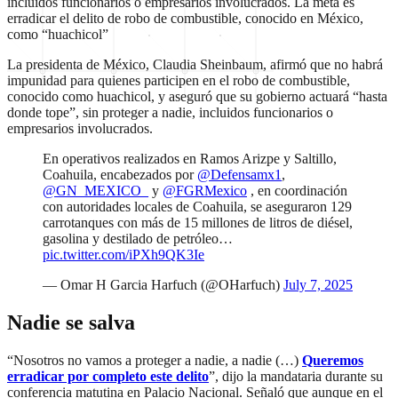
incluidos funcionarios o empresarios involucrados. La meta es
erradicar el delito de robo de combustible, conocido en México,
como “huachicol”
La presidenta de México, Claudia Sheinbaum, afirmó que no habrá
impunidad para quienes participen en el robo de combustible,
conocido como huachicol, y aseguró que su gobierno actuará “hasta
donde tope”, sin proteger a nadie, incluidos funcionarios o
empresarios involucrados.
En operativos realizados en Ramos Arizpe y Saltillo,
Coahuila, encabezados por
@Defensamx1
,
@GN_MEXICO_
y
@FGRMexico
, en coordinación
con autoridades locales de Coahuila, se aseguraron 129
carrotanques con más de 15 millones de litros de diésel,
gasolina y destilado de petróleo…
pic.twitter.com/iPXh9QK3Ie
— Omar H Garcia Harfuch (@OHarfuch)
July 7, 2025
Nadie se salva
“Nosotros no vamos a proteger a nadie, a nadie (…)
Queremos
erradicar por completo este delito
”, dijo la mandataria durante su
conferencia matutina en Palacio Nacional. Señaló que aunque en el