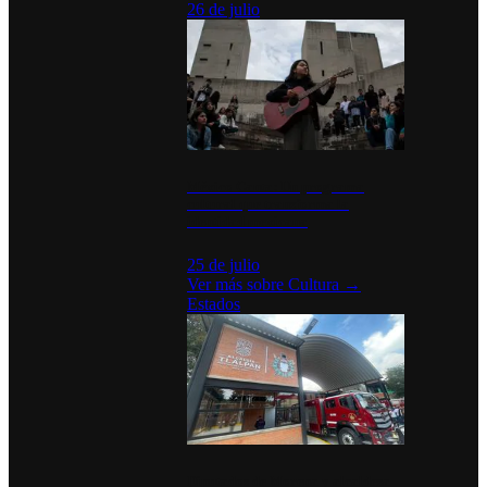
26 de julio
México Canta: Un programa
cultural que transforma la
identidad mexicana
25 de julio
Ver más sobre
Cultura
→
Estados
Diputados de Morena y alcaldesa