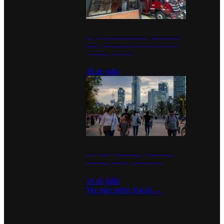
Diputados de Morena y alcaldesa
inauguran estación de bomberos
para los pueblos
28 de julio
La percepción de seguridad en
México y su impacto social
24 de julio
Ver más sobre
Social
→