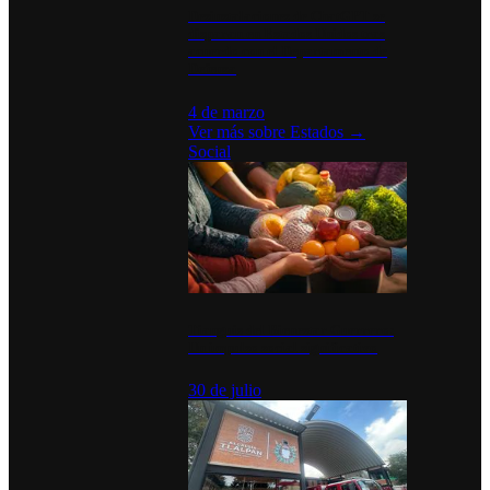
Desinstalaciones de ChatGPT se
disparan en Estados Unidos tras
acuerdo con el Departamento de
Defensa
4 de marzo
Ver más sobre
Estados
→
Social
Tianguis del Bienestar Guerrero:
Un impulso social significativo
30 de julio