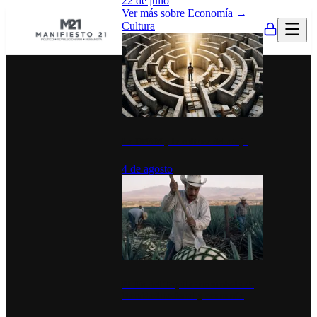
22 de julio
Ver más sobre
Economía
→
Cultura
La UNAM y la cultura del atajo
4 de agosto
El Día del Tequila: un símbolo de
identidad nacional y economía