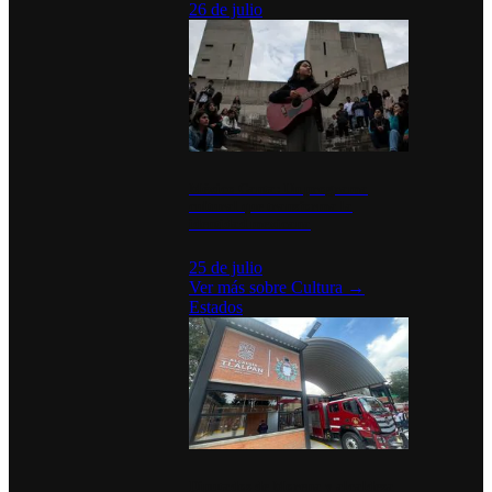
26 de julio
México Canta: Un programa
cultural que transforma la
identidad mexicana
25 de julio
Ver más sobre
Cultura
→
Estados
Diputados de Morena y alcaldesa