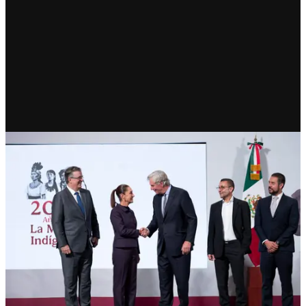
ECONOMÍA
CloudHQ invertirá 4 mil 800
mdd en 6 data centers en
Querétaro