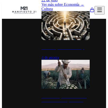
22 de julio
Ver más sobre
Economía
→
Cultura
La UNAM y la cultura del atajo
4 de agosto
El Día del Tequila: un símbolo de
identidad nacional y economía