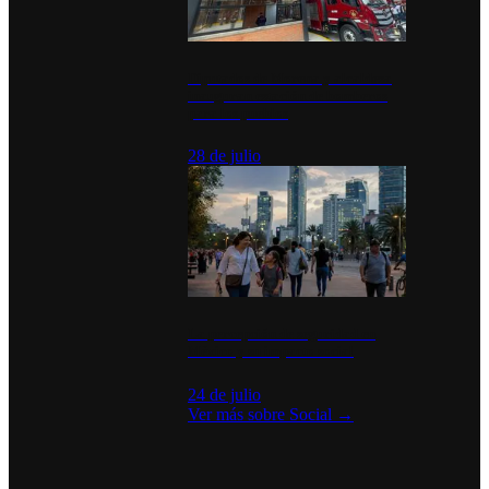
Diputados de Morena y alcaldesa
inauguran estación de bomberos
para los pueblos
28 de julio
La percepción de seguridad en
México y su impacto social
24 de julio
Ver más sobre
Social
→