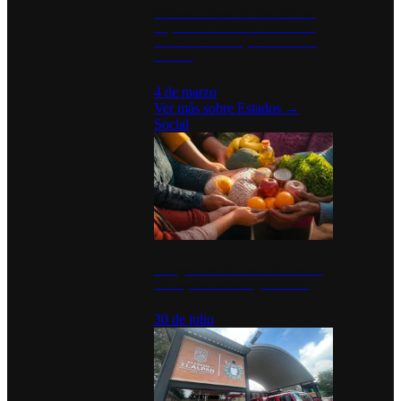
Desinstalaciones de ChatGPT se
disparan en Estados Unidos tras
acuerdo con el Departamento de
Defensa
4 de marzo
Ver más sobre
Estados
→
Social
Tianguis del Bienestar Guerrero:
Un impulso social significativo
30 de julio