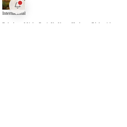
Internacional
Relaciones México Perú: Un Nuevo Horizonte Diplomático
Nacional
La detención Ángel Aguirre. Ayotzinapa: Justicia tardía en
México
Internacional
SpaceX Luna 2026: Implicaciones para la Exploración Espacial