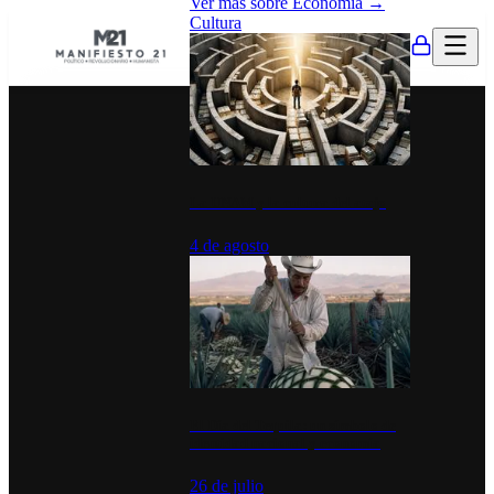
Ver más sobre
Economía
→
Cultura
La UNAM y la cultura del atajo
4 de agosto
El Día del Tequila: un símbolo de
identidad nacional y economía
26 de julio