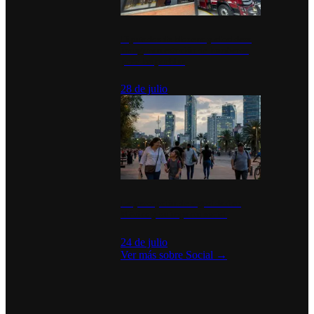
Diputados de Morena y alcaldesa
inauguran estación de bomberos
para los pueblos
28 de julio
La percepción de seguridad en
México y su impacto social
24 de julio
Ver más sobre
Social
→