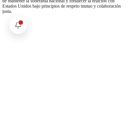
de mantener la soberanía nacional y fortalecer la relación con
Estados Unidos bajo principios de respeto mutuo y colaboración
justa.
Comentarios
Cargando comentarios...
Deja tu comentario