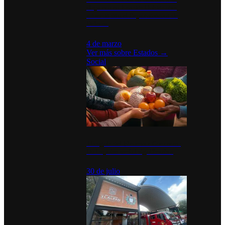
disparan en Estados Unidos tras
acuerdo con el Departamento de
Defensa
4 de marzo
Ver más sobre
Estados
→
Social
Tianguis del Bienestar Guerrero:
Un impulso social significativo
30 de julio