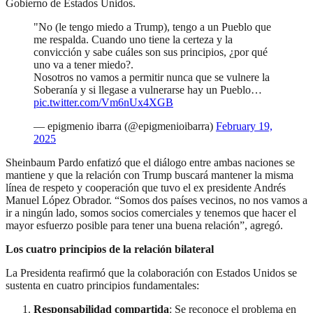
Gobierno de Estados Unidos.
"No (le tengo miedo a Trump), tengo a un Pueblo que
me respalda. Cuando uno tiene la certeza y la
convicción y sabe cuáles son sus principios, ¿por qué
uno va a tener miedo?.
Nosotros no vamos a permitir nunca que se vulnere la
Soberanía y si llegase a vulnerarse hay un Pueblo…
pic.twitter.com/Vm6nUx4XGB
— epigmenio ibarra (@epigmenioibarra)
February 19,
2025
Sheinbaum Pardo enfatizó que el diálogo entre ambas naciones se
mantiene y que la relación con Trump buscará mantener la misma
línea de respeto y cooperación que tuvo el ex presidente Andrés
Manuel López Obrador. “Somos dos países vecinos, no nos vamos a
ir a ningún lado, somos socios comerciales y tenemos que hacer el
mayor esfuerzo posible para tener una buena relación”, agregó.
Los cuatro principios de la relación bilateral
La Presidenta reafirmó que la colaboración con Estados Unidos se
sustenta en cuatro principios fundamentales:
Responsabilidad compartida
: Se reconoce el problema en