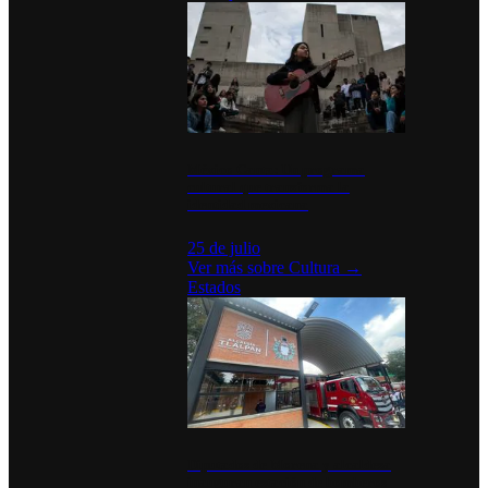
México Canta: Un programa
cultural que transforma la
identidad mexicana
25 de julio
Ver más sobre
Cultura
→
Estados
Diputados de Morena y alcaldesa
inauguran estación de bomberos