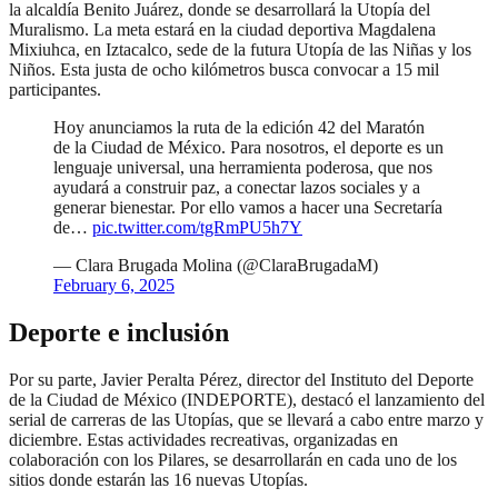
la alcaldía Benito Juárez, donde se desarrollará la Utopía del
Muralismo. La meta estará en la ciudad deportiva Magdalena
Mixiuhca, en Iztacalco, sede de la futura Utopía de las Niñas y los
Niños. Esta justa de ocho kilómetros busca convocar a 15 mil
participantes.
Hoy anunciamos la ruta de la edición 42 del Maratón
de la Ciudad de México. Para nosotros, el deporte es un
lenguaje universal, una herramienta poderosa, que nos
ayudará a construir paz, a conectar lazos sociales y a
generar bienestar. Por ello vamos a hacer una Secretaría
de…
pic.twitter.com/tgRmPU5h7Y
— Clara Brugada Molina (@ClaraBrugadaM)
February 6, 2025
Deporte e inclusión
Por su parte, Javier Peralta Pérez, director del Instituto del Deporte
de la Ciudad de México (INDEPORTE), destacó el lanzamiento del
serial de carreras de las Utopías, que se llevará a cabo entre marzo y
diciembre. Estas actividades recreativas, organizadas en
colaboración con los Pilares, se desarrollarán en cada uno de los
sitios donde estarán las 16 nuevas Utopías.