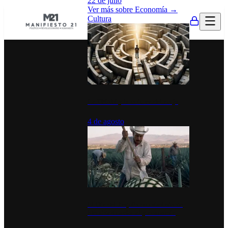
22 de julio
Ver más sobre
Economía
→
Cultura
La UNAM y la cultura del atajo
4 de agosto
El Día del Tequila: un símbolo de
identidad nacional y economía