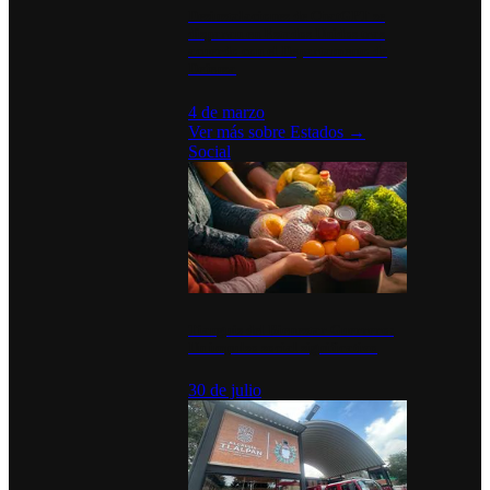
Desinstalaciones de ChatGPT se
disparan en Estados Unidos tras
acuerdo con el Departamento de
Defensa
4 de marzo
Ver más sobre
Estados
→
Social
Tianguis del Bienestar Guerrero:
Un impulso social significativo
30 de julio