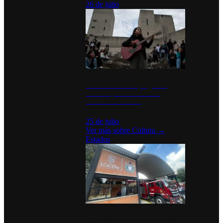
26 de julio
México Canta: Un programa
cultural que transforma la
identidad mexicana
25 de julio
Ver más sobre
Cultura
→
Estados
Diputados de Morena y alcaldesa