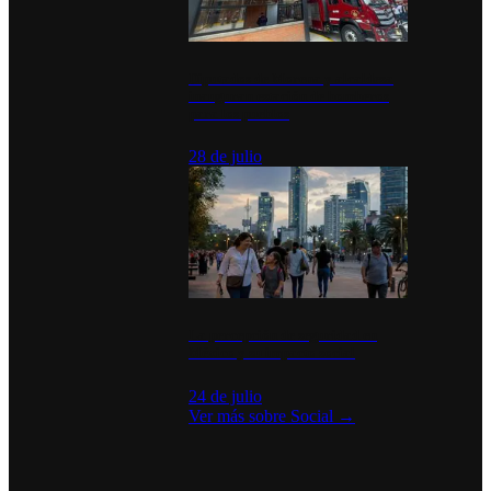
Diputados de Morena y alcaldesa
inauguran estación de bomberos
para los pueblos
28 de julio
La percepción de seguridad en
México y su impacto social
24 de julio
Ver más sobre
Social
→