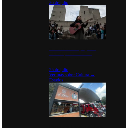
26 de julio
México Canta: Un programa
cultural que transforma la
identidad mexicana
25 de julio
Ver más sobre
Cultura
→
Estados
Diputados de Morena y alcaldesa