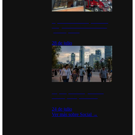
Diputados de Morena y alcaldesa
inauguran estación de bomberos
para los pueblos
28 de julio
La percepción de seguridad en
México y su impacto social
24 de julio
Ver más sobre
Social
→