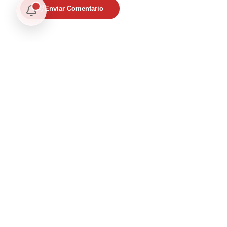
Enviar Comentario
Te puede interesar
Internacional
Relaciones México Perú: Un Nuevo Horizonte Diplomático
Nacional
La detención Ángel Aguirre. Ayotzinapa: Justicia tardía en
México