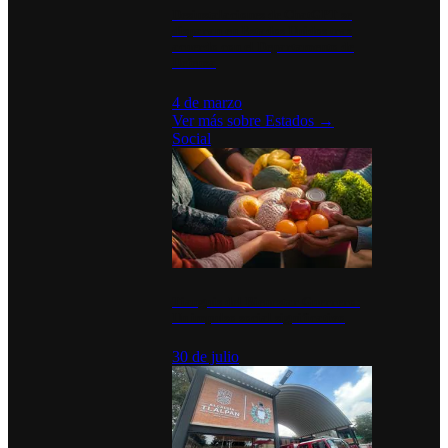
Desinstalaciones de ChatGPT se
disparan en Estados Unidos tras
acuerdo con el Departamento de
Defensa
4 de marzo
Ver más sobre
Estados
→
Social
Tianguis del Bienestar Guerrero:
Un impulso social significativo
30 de julio