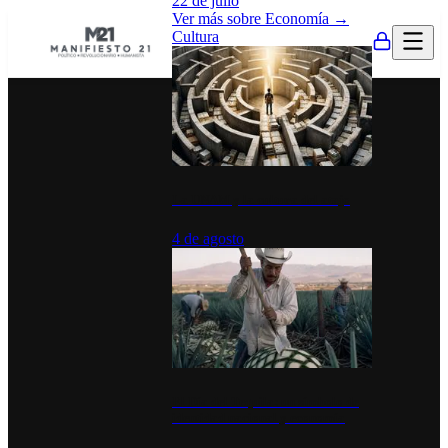
22 de julio
Ver más sobre
Economía
→
Cultura
La UNAM y la cultura del atajo
4 de agosto
El Día del Tequila: un símbolo de
identidad nacional y economía