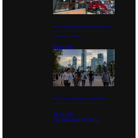
Diputados de Morena y alcaldesa
inauguran estación de bomberos
para los pueblos
28 de julio
La percepción de seguridad en
México y su impacto social
24 de julio
Ver más sobre
Social
→