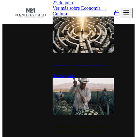
22 de julio
Ver más sobre
Economía
→
Cultura
La UNAM y la cultura del atajo
4 de agosto
El Día del Tequila: un símbolo de
identidad nacional y economía