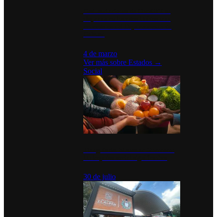
Desinstalaciones de ChatGPT se
disparan en Estados Unidos tras
acuerdo con el Departamento de
Defensa
4 de marzo
Ver más sobre
Estados
→
Social
Tianguis del Bienestar Guerrero:
Un impulso social significativo
30 de julio