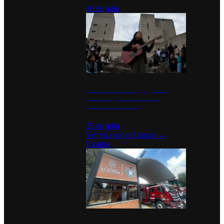
26 de julio
México Canta: Un programa
cultural que transforma la
identidad mexicana
25 de julio
Ver más sobre
Cultura
→
Estados