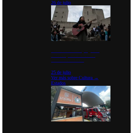
26 de julio
México Canta: Un programa
cultural que transforma la
identidad mexicana
25 de julio
Ver más sobre
Cultura
→
Estados
Diputados de Morena y alcaldesa