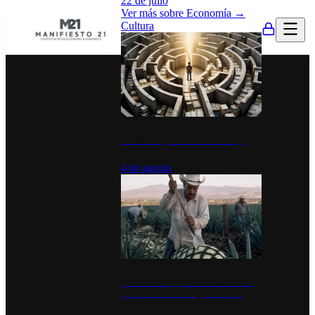
22 de julio
Ver más sobre
Economía
→
Cultura
La UNAM y la cultura del atajo
4 de agosto
El Día del Tequila: un símbolo de
identidad nacional y economía