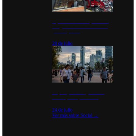
Diputados de Morena y alcaldesa
inauguran estación de bomberos
para los pueblos
28 de julio
La percepción de seguridad en
México y su impacto social
24 de julio
Ver más sobre
Social
→