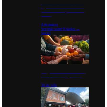
Desinstalaciones de ChatGPT se
disparan en Estados Unidos tras
acuerdo con el Departamento de
Defensa
4 de marzo
Ver más sobre
Estados
→
Social
Tianguis del Bienestar Guerrero:
Un impulso social significativo
30 de julio