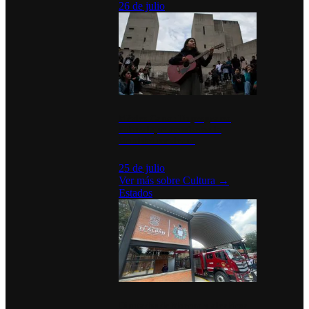
26 de julio
México Canta: Un programa
cultural que transforma la
identidad mexicana
25 de julio
Ver más sobre
Cultura
→
Estados
Diputados de Morena y alcaldesa