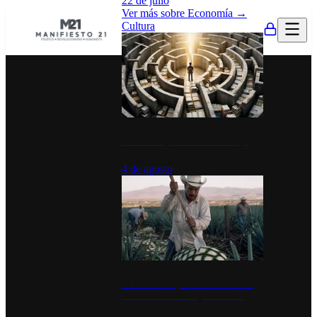
22 de julio
Ver más sobre
Economía
→
Cultura
La UNAM y la cultura del atajo
4 de agosto
El Día del Tequila: un símbolo de
identidad nacional y economía