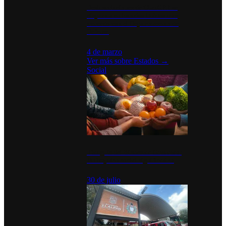
Desinstalaciones de ChatGPT se
disparan en Estados Unidos tras
acuerdo con el Departamento de
Defensa
4 de marzo
Ver más sobre
Estados
→
Social
Tianguis del Bienestar Guerrero:
Un impulso social significativo
30 de julio