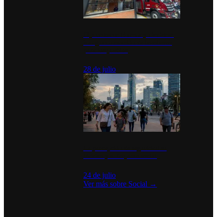
Diputados de Morena y alcaldesa
inauguran estación de bomberos
para los pueblos
28 de julio
La percepción de seguridad en
México y su impacto social
24 de julio
Ver más sobre
Social
→