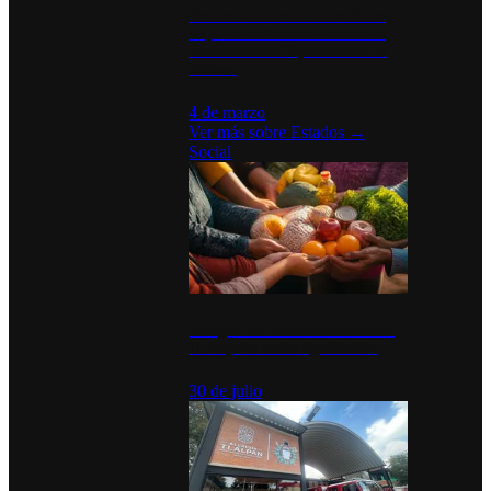
Desinstalaciones de ChatGPT se
disparan en Estados Unidos tras
acuerdo con el Departamento de
Defensa
4 de marzo
Ver más sobre
Estados
→
Social
Tianguis del Bienestar Guerrero:
Un impulso social significativo
30 de julio