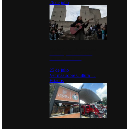
26 de julio
México Canta: Un programa
cultural que transforma la
identidad mexicana
25 de julio
Ver más sobre
Cultura
→
Estados
Diputados de Morena y alcaldesa