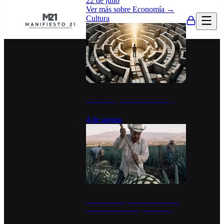
22 de julio
Ver más sobre
Economía
→
Cultura
La UNAM y la cultura del atajo
4 de agosto
El Día del Tequila: un símbolo de
identidad nacional y economía