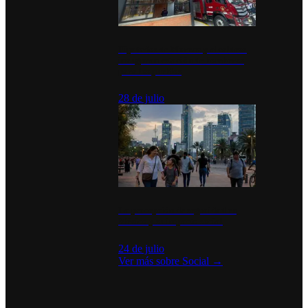
Diputados de Morena y alcaldesa
inauguran estación de bomberos
para los pueblos
28 de julio
La percepción de seguridad en
México y su impacto social
24 de julio
Ver más sobre
Social
→