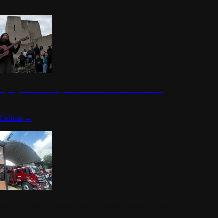
n programa cultural que transforma la identidad mexicana
Cultura
→
rena y alcaldesa inauguran estación de bomberos para los pueblos