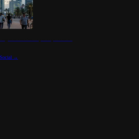
 seguridad en México y su impacto social
Social
→