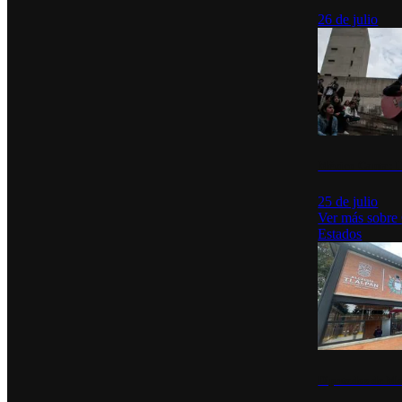
26 de julio
México Canta: U
25 de julio
Ver más sobre
Estados
Diputados de Mo