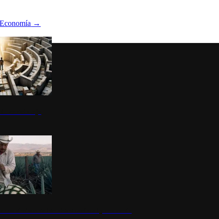
Economía
→
ltura del atajo
la: un símbolo de identidad nacional y economía