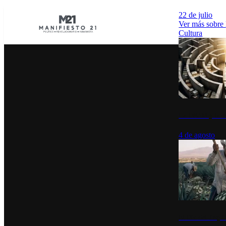
22 de julio
Ver más sobre
Cultura
La UNAM y la cu
4 de agosto
El Día del Tequi