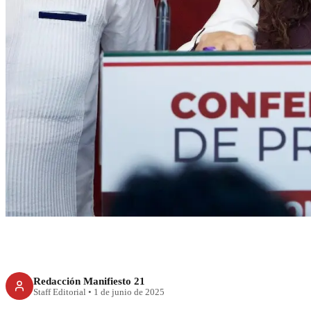
RECIENTE
Morena consolida
Veracruz y Durango
Redacción Manifiesto 21
Staff Editorial
•
1 de junio de 2025