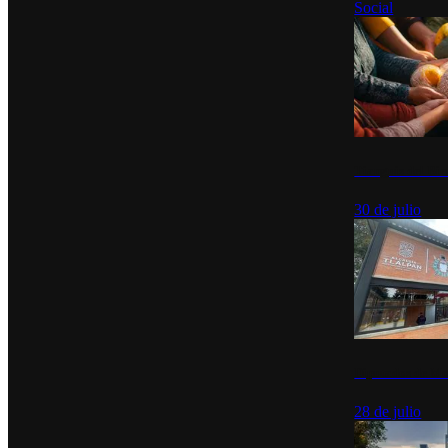
Social
Tianguis del Bie
30 de julio
Diputados de Mo
28 de julio