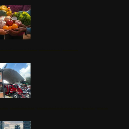
nestar Guerrero: Un impulso social significativo
rena y alcaldesa inauguran estación de bomberos para los pueblos