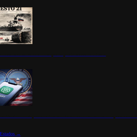
ermite durante un mes la compra de petróleo ruso en tránsito
s de ChatGPT se disparan en Estados Unidos tras acuerdo con el Departamento 
Estados
→