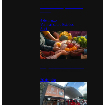
disparan en Estados Unidos tras
acuerdo con el Departamento de
Defensa
4 de marzo
Ver más sobre
Estados
→
Social
Tianguis del Bienestar Guerrero:
Un impulso social significativo
30 de julio