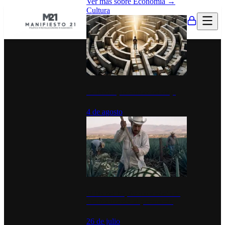
Ver más sobre
Economía
→
Cultura
La UNAM y la cultura del atajo
4 de agosto
El Día del Tequila: un símbolo de
identidad nacional y economía
26 de julio