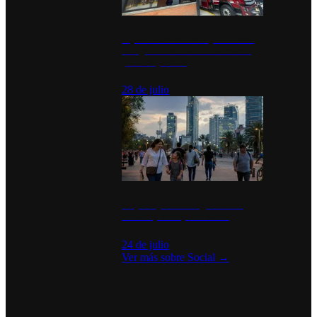
Diputados de Morena y alcaldesa
inauguran estación de bomberos
para los pueblos
28 de julio
La percepción de seguridad en
México y su impacto social
24 de julio
Ver más sobre
Social
→