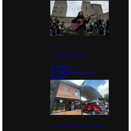
México Canta: Un programa
cultural que transforma la
identidad mexicana
25 de julio
Ver más sobre
Cultura
→
Estados
Diputados de Morena y alcaldesa
inauguran estación de bomberos