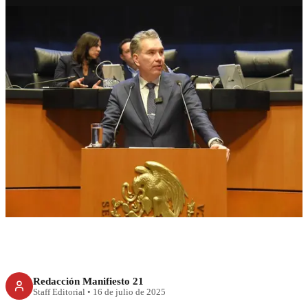
ECONOMÍA
T-MEC no debe contaminarse
con agendas ajenas: Waldo
Fernández
Redacción Manifiesto 21
Staff Editorial
•
16 de julio de 2025