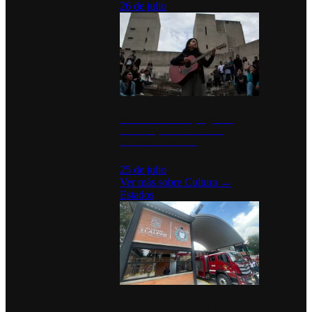
26 de julio
México Canta: Un programa
cultural que transforma la
identidad mexicana
25 de julio
Ver más sobre
Cultura
→
Estados
Diputados de Morena y alcaldesa