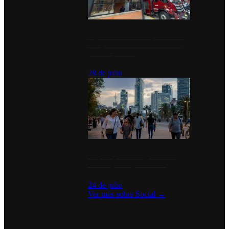
Diputados de Morena y alcaldesa
inauguran estación de bomberos
para los pueblos
28 de julio
La percepción de seguridad en
México y su impacto social
24 de julio
Ver más sobre
Social
→