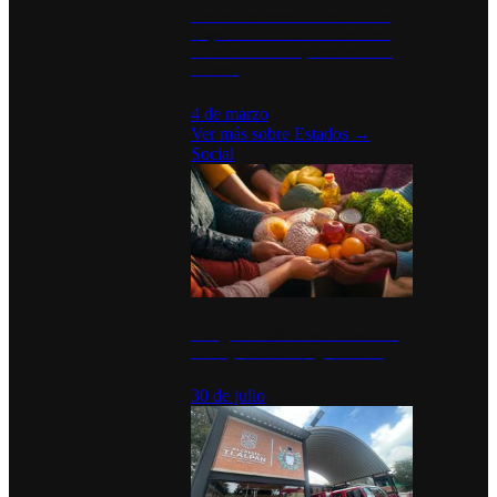
Desinstalaciones de ChatGPT se
disparan en Estados Unidos tras
acuerdo con el Departamento de
Defensa
4 de marzo
Ver más sobre
Estados
→
Social
Tianguis del Bienestar Guerrero:
Un impulso social significativo
30 de julio