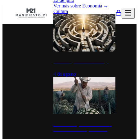
22 de julio
Ver más sobre
Economía
→
Cultura
La UNAM y la cultura del atajo
4 de agosto
El Día del Tequila: un símbolo de
identidad nacional y economía