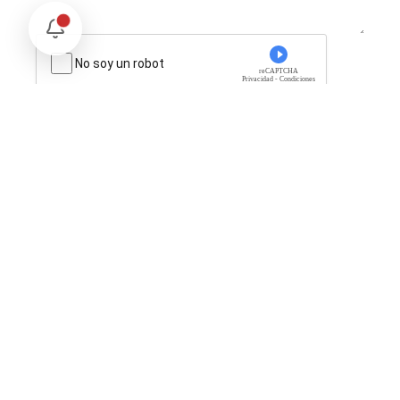
No soy un robot
reCAPTCHA
Privacidad - Condiciones
Enviar Comentario
Te puede interesar
Internacional
Relaciones México Perú: Un Nuevo Horizonte Diplomático