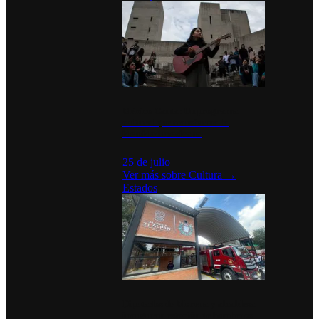
México Canta: Un programa
cultural que transforma la
identidad mexicana
25 de julio
Ver más sobre
Cultura
→
Estados
Diputados de Morena y alcaldesa
inauguran estación de bomberos