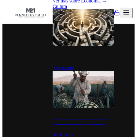
Ver más sobre
Economía
→
Cultura
La UNAM y la cultura del atajo
4 de agosto
El Día del Tequila: un símbolo de
identidad nacional y economía
26 de julio