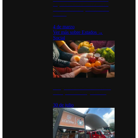
disparan en Estados Unidos tras
acuerdo con el Departamento de
Defensa
4 de marzo
Ver más sobre
Estados
→
Social
Tianguis del Bienestar Guerrero:
Un impulso social significativo
30 de julio