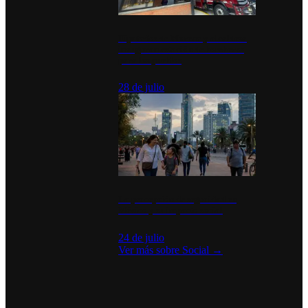
Diputados de Morena y alcaldesa
inauguran estación de bomberos
para los pueblos
28 de julio
La percepción de seguridad en
México y su impacto social
24 de julio
Ver más sobre
Social
→