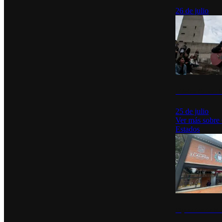
26 de julio
México Canta: U
25 de julio
Ver más sobre
Estados
Diputados de Mo