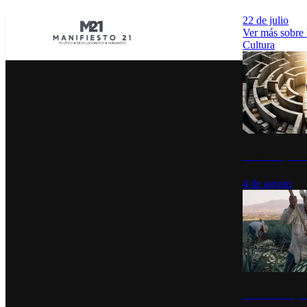
22 de julio
Ver más sobre
Cultura
La UNAM y la cu
4 de agosto
El Día del Tequi