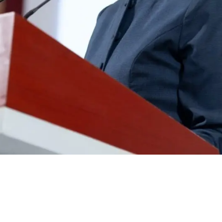
a que no hubo
 sismo de este 2
ero