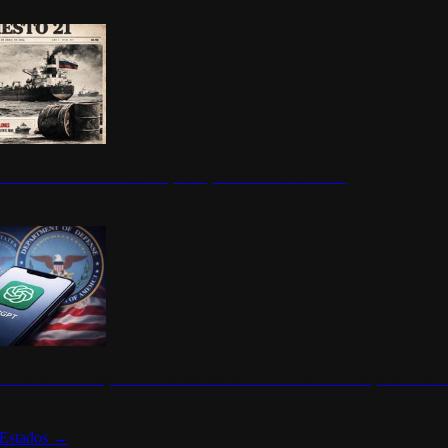
ermite durante un mes la compra de petróleo ruso en tránsito
s de ChatGPT se disparan en Estados Unidos tras acuerdo con el Departamento 
Estados
→