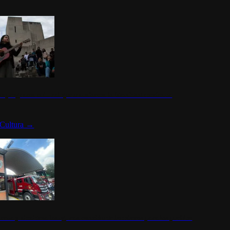
n programa cultural que transforma la identidad mexicana
Cultura
→
rena y alcaldesa inauguran estación de bomberos para los pueblos