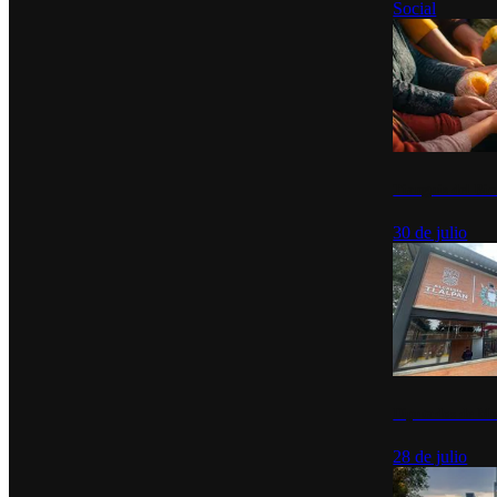
Social
Tianguis del Bie
30 de julio
Diputados de Mo
28 de julio