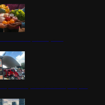
nestar Guerrero: Un impulso social significativo
rena y alcaldesa inauguran estación de bomberos para los pueblos