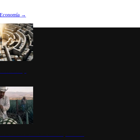
Economía
→
ltura del atajo
la: un símbolo de identidad nacional y economía