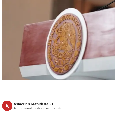
RECIENTE
Sheinbaum inform
daños en CDMX tras
de en
Redacción Manifiesto 21
Staff Editorial
•
2 de enero de 2026