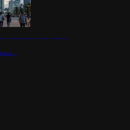
 seguridad en México y su impacto social
Social
→