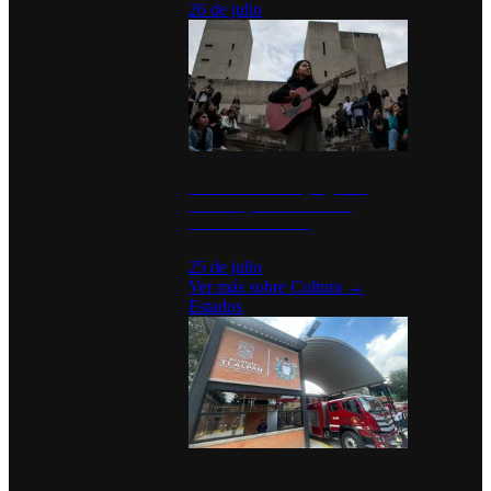
26 de julio
México Canta: Un programa
cultural que transforma la
identidad mexicana
25 de julio
Ver más sobre
Cultura
→
Estados
Diputados de Morena y alcaldesa