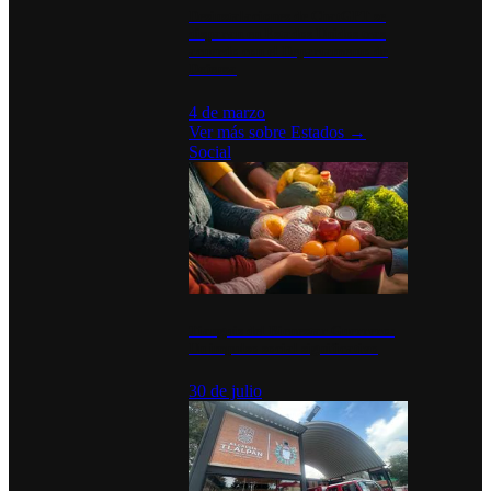
Desinstalaciones de ChatGPT se
disparan en Estados Unidos tras
acuerdo con el Departamento de
Defensa
4 de marzo
Ver más sobre
Estados
→
Social
Tianguis del Bienestar Guerrero:
Un impulso social significativo
30 de julio