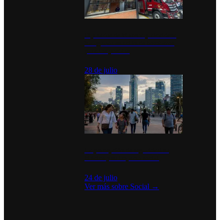
Diputados de Morena y alcaldesa
inauguran estación de bomberos
para los pueblos
28 de julio
La percepción de seguridad en
México y su impacto social
24 de julio
Ver más sobre
Social
→