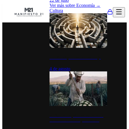
22 de julio
Ver más sobre
Economía
→
Cultura
La UNAM y la cultura del atajo
4 de agosto
El Día del Tequila: un símbolo de
identidad nacional y economía