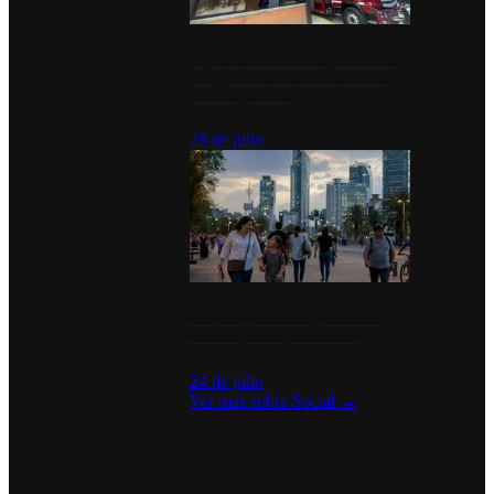
Diputados de Morena y alcaldesa
inauguran estación de bomberos
para los pueblos
28 de julio
La percepción de seguridad en
México y su impacto social
24 de julio
Ver más sobre
Social
→