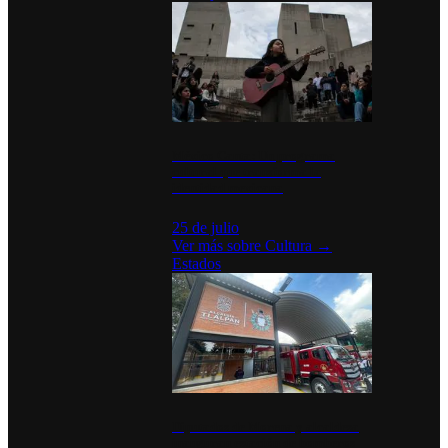
México Canta: Un programa
cultural que transforma la
identidad mexicana
25 de julio
Ver más sobre
Cultura
→
Estados
Diputados de Morena y alcaldesa
inauguran estación de bomberos