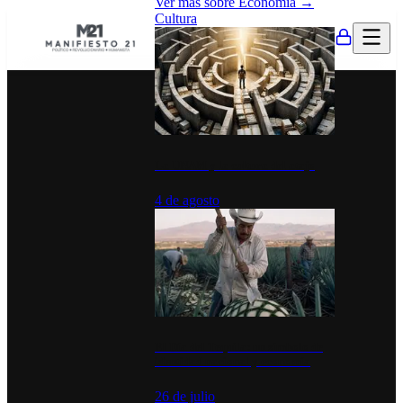
Ver más sobre
Economía
→
Cultura
La UNAM y la cultura del atajo
4 de agosto
El Día del Tequila: un símbolo de
identidad nacional y economía
26 de julio