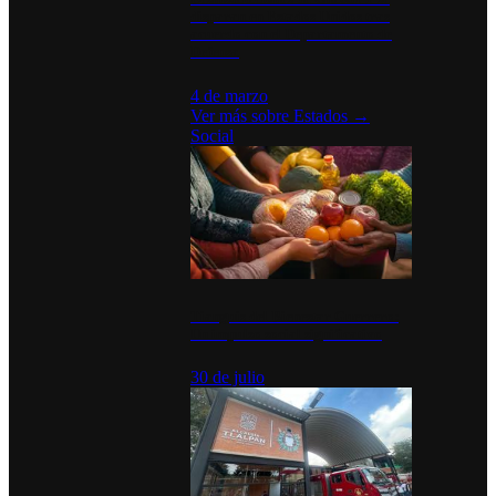
disparan en Estados Unidos tras
acuerdo con el Departamento de
Defensa
4 de marzo
Ver más sobre
Estados
→
Social
Tianguis del Bienestar Guerrero:
Un impulso social significativo
30 de julio