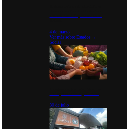
Desinstalaciones de ChatGPT se
disparan en Estados Unidos tras
acuerdo con el Departamento de
Defensa
4 de marzo
Ver más sobre
Estados
→
Social
Tianguis del Bienestar Guerrero:
Un impulso social significativo
30 de julio