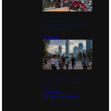
Diputados de Morena y alcaldesa
inauguran estación de bomberos
para los pueblos
28 de julio
La percepción de seguridad en
México y su impacto social
24 de julio
Ver más sobre
Social
→