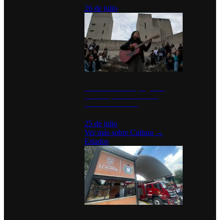
26 de julio
México Canta: Un programa
cultural que transforma la
identidad mexicana
25 de julio
Ver más sobre
Cultura
→
Estados