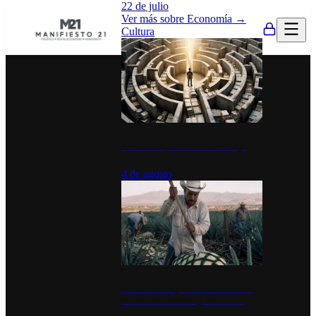
22 de julio
Ver más sobre
Economía
→
Cultura
La UNAM y la cultura del atajo
4 de agosto
El Día del Tequila: un símbolo de
identidad nacional y economía