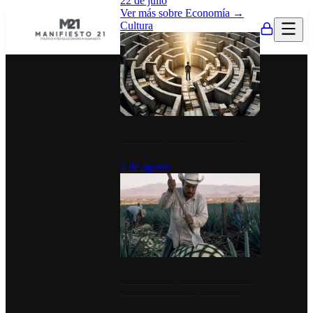
22 de julio
Ver más sobre
Economía
→
Cultura
La UNAM y la cultura del atajo
4 de agosto
El Día del Tequila: un símbolo de
identidad nacional y economía