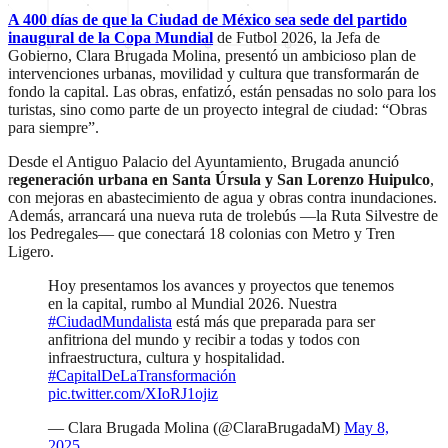
A 400 días de que la Ciudad de México sea sede del partido
inaugural de la Copa Mundial
de Futbol 2026, la Jefa de
Gobierno, Clara Brugada Molina, presentó un ambicioso plan de
intervenciones urbanas, movilidad y cultura que transformarán de
fondo la capital. Las obras, enfatizó, están pensadas no solo para los
turistas, sino como parte de un proyecto integral de ciudad: “Obras
para siempre”.
Desde el Antiguo Palacio del Ayuntamiento, Brugada anunció
r
egeneración urbana en Santa Úrsula y San Lorenzo Huipulco
,
con mejoras en abastecimiento de agua y obras contra inundaciones.
Además, arrancará una nueva ruta de trolebús —la Ruta Silvestre de
los Pedregales— que conectará 18 colonias con Metro y Tren
Ligero.
Hoy presentamos los avances y proyectos que tenemos
en la capital, rumbo al Mundial 2026. Nuestra
#CiudadMundalista
está más que preparada para ser
anfitriona del mundo y recibir a todas y todos con
infraestructura, cultura y hospitalidad.
#CapitalDeLaTransformación
pic.twitter.com/XIoRJ1ojiz
— Clara Brugada Molina (@ClaraBrugadaM)
May 8,
2025