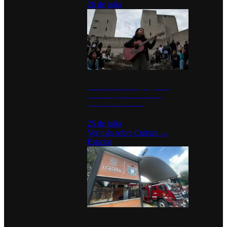
26 de julio
México Canta: Un programa
cultural que transforma la
identidad mexicana
25 de julio
Ver más sobre
Cultura
→
Estados
Diputados de Morena y alcaldesa