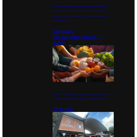
Desinstalaciones de ChatGPT se
disparan en Estados Unidos tras
acuerdo con el Departamento de
Defensa
4 de marzo
Ver más sobre
Estados
→
Social
Tianguis del Bienestar Guerrero:
Un impulso social significativo
30 de julio