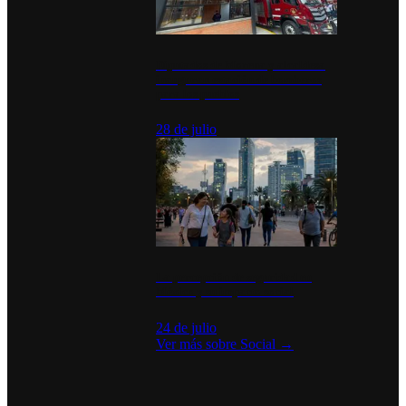
Diputados de Morena y alcaldesa
inauguran estación de bomberos
para los pueblos
28 de julio
La percepción de seguridad en
México y su impacto social
24 de julio
Ver más sobre
Social
→