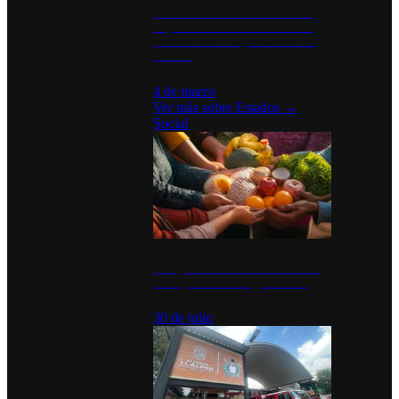
Desinstalaciones de ChatGPT se
disparan en Estados Unidos tras
acuerdo con el Departamento de
Defensa
4 de marzo
Ver más sobre
Estados
→
Social
Tianguis del Bienestar Guerrero:
Un impulso social significativo
30 de julio