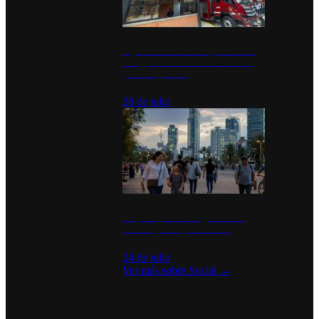
Diputados de Morena y alcaldesa
inauguran estación de bomberos
para los pueblos
28 de julio
La percepción de seguridad en
México y su impacto social
24 de julio
Ver más sobre
Social
→