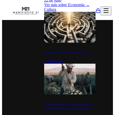
22 de julio
Ver más sobre
Economía
→
Cultura
La UNAM y la cultura del atajo
4 de agosto
El Día del Tequila: un símbolo de
identidad nacional y economía