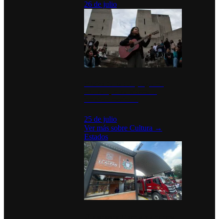
26 de julio
México Canta: Un programa
cultural que transforma la
identidad mexicana
25 de julio
Ver más sobre
Cultura
→
Estados
Diputados de Morena y alcaldesa