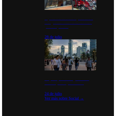
Diputados de Morena y alcaldesa
inauguran estación de bomberos
para los pueblos
28 de julio
La percepción de seguridad en
México y su impacto social
24 de julio
Ver más sobre
Social
→