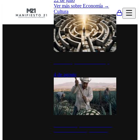
22 de julio
Ver más sobre
Economía
→
Cultura
La UNAM y la cultura del atajo
4 de agosto
El Día del Tequila: un símbolo de
identidad nacional y economía