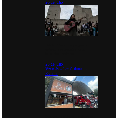
26 de julio
México Canta: Un programa
cultural que transforma la
identidad mexicana
25 de julio
Ver más sobre
Cultura
→
Estados
Diputados de Morena y alcaldesa