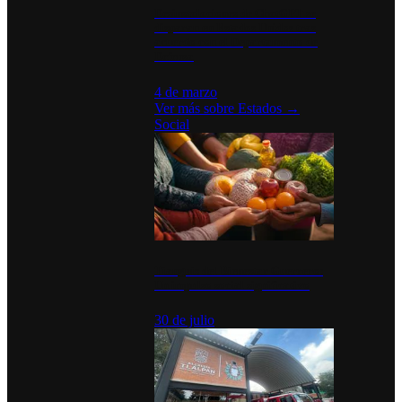
Desinstalaciones de ChatGPT se
disparan en Estados Unidos tras
acuerdo con el Departamento de
Defensa
4 de marzo
Ver más sobre
Estados
→
Social
Tianguis del Bienestar Guerrero:
Un impulso social significativo
30 de julio