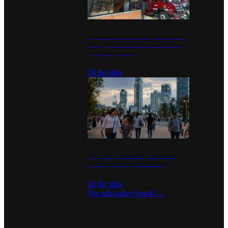
Diputados de Morena y alcaldesa
inauguran estación de bomberos
para los pueblos
28 de julio
La percepción de seguridad en
México y su impacto social
24 de julio
Ver más sobre
Social
→