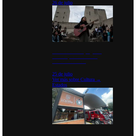
26 de julio
México Canta: Un programa
cultural que transforma la
identidad mexicana
25 de julio
Ver más sobre
Cultura
→
Estados
Diputados de Morena y alcaldesa