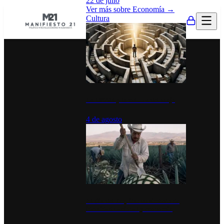
22 de julio
Ver más sobre
Economía
→
Cultura
La UNAM y la cultura del atajo
4 de agosto
El Día del Tequila: un símbolo de
identidad nacional y economía