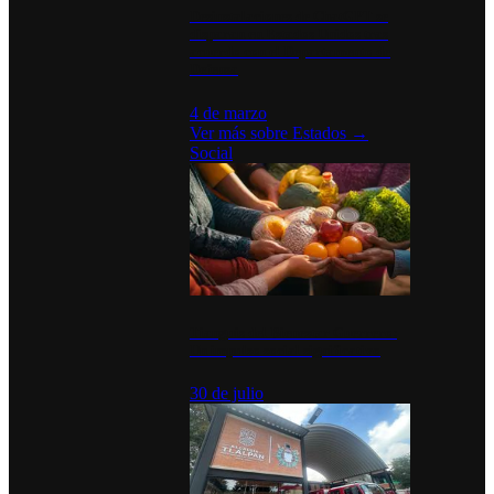
Desinstalaciones de ChatGPT se
disparan en Estados Unidos tras
acuerdo con el Departamento de
Defensa
4 de marzo
Ver más sobre
Estados
→
Social
Tianguis del Bienestar Guerrero:
Un impulso social significativo
30 de julio