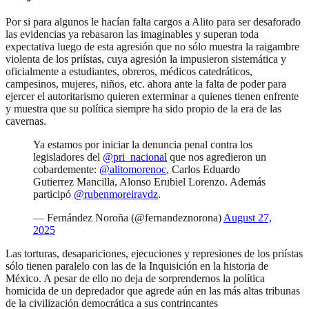
Por si para algunos le hacían falta cargos a Alito para ser desaforado
las evidencias ya rebasaron las imaginables y superan toda
expectativa luego de esta agresión que no sólo muestra la raigambre
violenta de los priístas, cuya agresión la impusieron sistemática y
oficialmente a estudiantes, obreros, médicos catedráticos,
campesinos, mujeres, niños, etc. ahora ante la falta de poder para
ejercer el autoritarismo quieren exterminar a quienes tienen enfrente
y muestra que su política siempre ha sido propio de la era de las
cavernas.
Ya estamos por iniciar la denuncia penal contra los
legisladores del
@pri_nacional
que nos agredieron un
cobardemente:
@alitomorenoc
, Carlos Eduardo
Gutierrez Mancilla, Alonso Erubiel Lorenzo. Además
participó
@rubenmoreiravdz
.
— Fernández Noroña (@fernandeznorona)
August 27,
2025
Las torturas, desapariciones, ejecuciones y represiones de los priístas
sólo tienen paralelo con las de la Inquisición en la historia de
México. A pesar de ello no deja de sorprendernos la política
homicida de un depredador que agrede aún en las más altas tribunas
de la civilización democrática a sus contrincantes