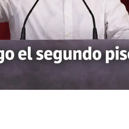
dar alianza con
 2027: “Está en
piso de la 4T”