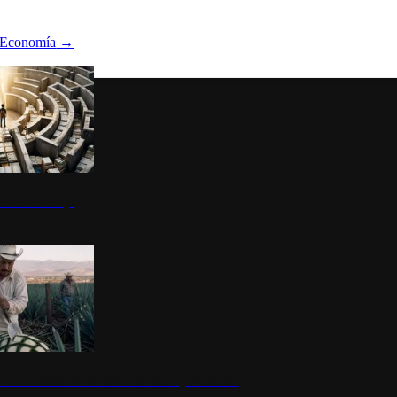
Economía
→
ltura del atajo
la: un símbolo de identidad nacional y economía