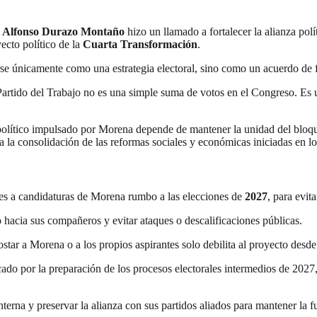
e
Alfonso Durazo Montaño
hizo un llamado a fortalecer la alianza polí
yecto político de la
Cuarta Transformación
.
erse únicamente como una estrategia electoral, sino como un acuerdo de 
artido del Trabajo no es una simple suma de votos en el Congreso. Es u
político impulsado por Morena depende de mantener la unidad del bloque
a la consolidación de las reformas sociales y económicas iniciadas en lo
tes a candidaturas de Morena rumbo a las elecciones de
2027
, para evit
to hacia sus compañeros y evitar ataques o descalificaciones públicas.
ar a Morena o a los propios aspirantes solo debilita al proyecto desde
do por la preparación de los procesos electorales intermedios de 2027
nterna y preservar la alianza con sus partidos aliados para mantener la fue