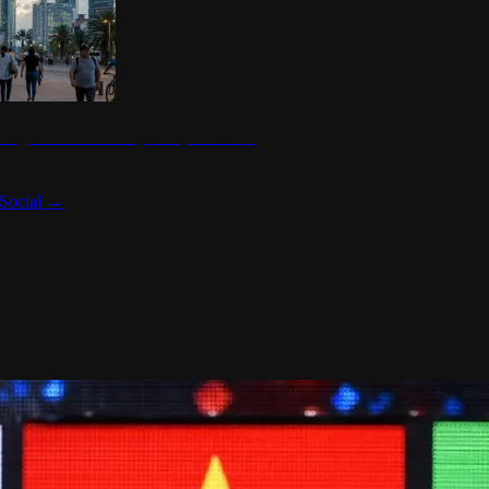
 seguridad en México y su impacto social
Social
→