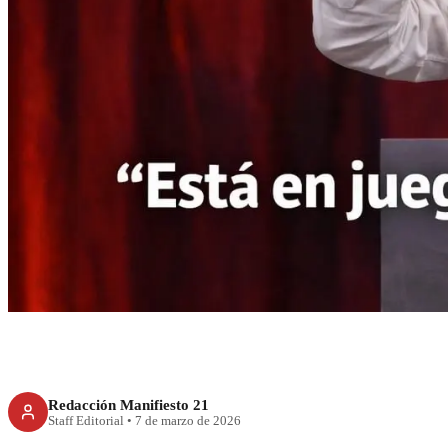
RECIENTE
Morena llama a cui
PT y PVEM rumbo a
juego el segundo 
Redacción Manifiesto 21
Staff Editorial
•
7 de marzo de 2026