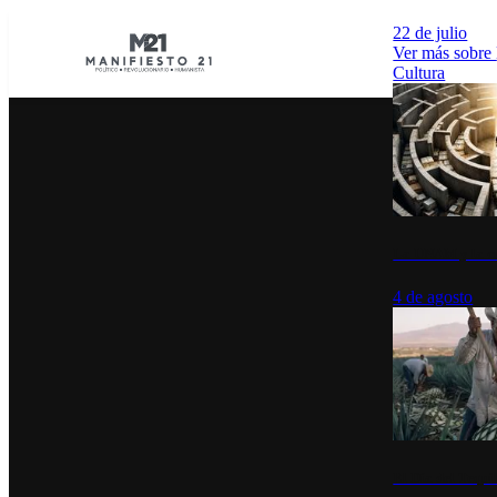
22 de julio
Ver más sobre
Cultura
La UNAM y la cu
4 de agosto
El Día del Tequi