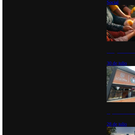
Social
Tianguis del Bie
30 de julio
Diputados de Mo
28 de julio