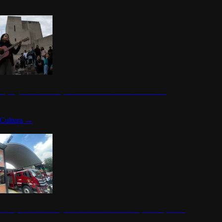
n programa cultural que transforma la identidad mexicana
Cultura
→
rena y alcaldesa inauguran estación de bomberos para los pueblos