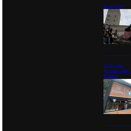
26 de julio
México Canta: U
25 de julio
Ver más sobre
Estados
Diputados de Mo