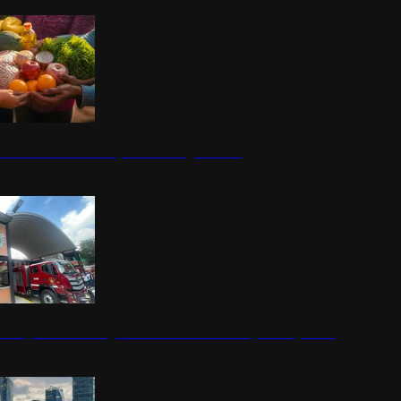
nestar Guerrero: Un impulso social significativo
rena y alcaldesa inauguran estación de bomberos para los pueblos