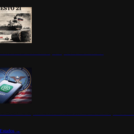
ermite durante un mes la compra de petróleo ruso en tránsito
s de ChatGPT se disparan en Estados Unidos tras acuerdo con el Departamento 
Estados
→