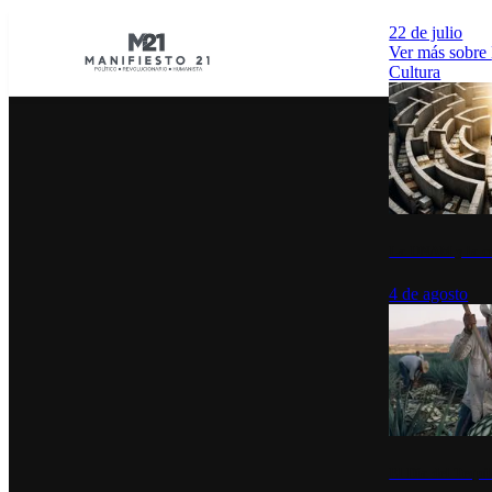
22 de julio
Ver más sobre
Cultura
La UNAM y la cu
4 de agosto
El Día del Tequi