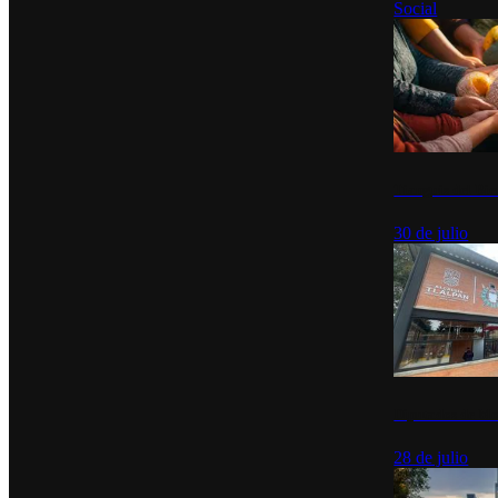
Social
Tianguis del Bie
30 de julio
Diputados de Mo
28 de julio