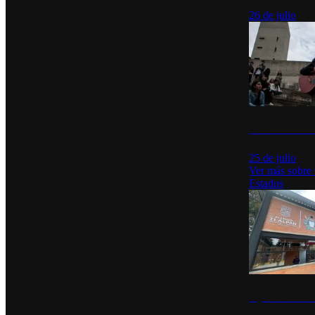
26 de julio
México Canta: U
25 de julio
Ver más sobre
Estados
Diputados de Mo