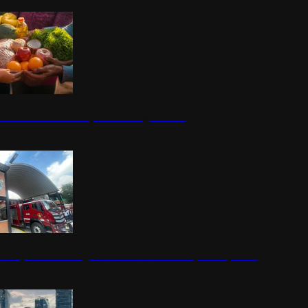
nestar Guerrero: Un impulso social significativo
rena y alcaldesa inauguran estación de bomberos para los pueblos