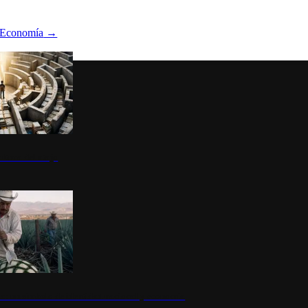
Economía
→
ltura del atajo
la: un símbolo de identidad nacional y economía