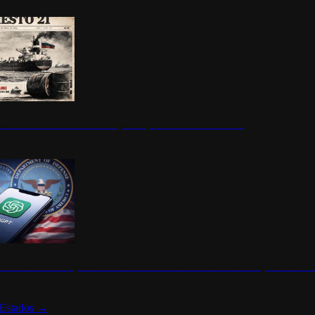
ermite durante un mes la compra de petróleo ruso en tránsito
s de ChatGPT se disparan en Estados Unidos tras acuerdo con el Departamento 
Estados
→