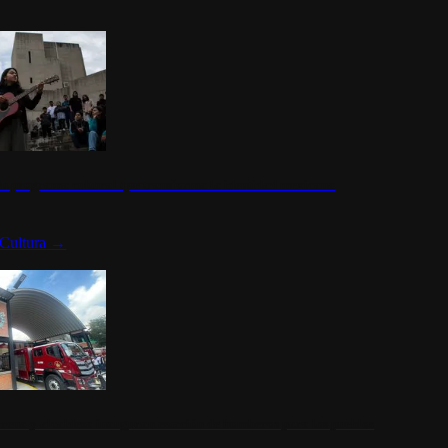
n programa cultural que transforma la identidad mexicana
Cultura
→
rena y alcaldesa inauguran estación de bomberos para los pueblos