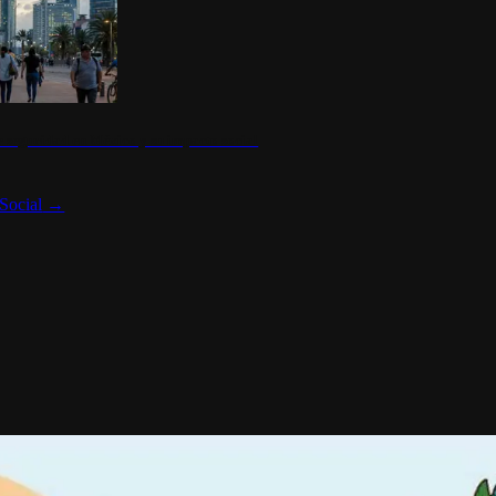
 seguridad en México y su impacto social
Social
→