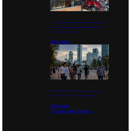
Diputados de Morena y alcaldesa
inauguran estación de bomberos
para los pueblos
28 de julio
La percepción de seguridad en
México y su impacto social
24 de julio
Ver más sobre
Social
→