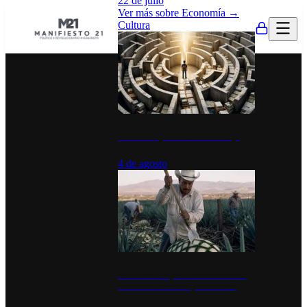
22 de julio
Ver más sobre
Economía
→
Cultura
La UNAM y la cultura del atajo
4 de agosto
El Día del Tequila: un símbolo de
identidad nacional y economía