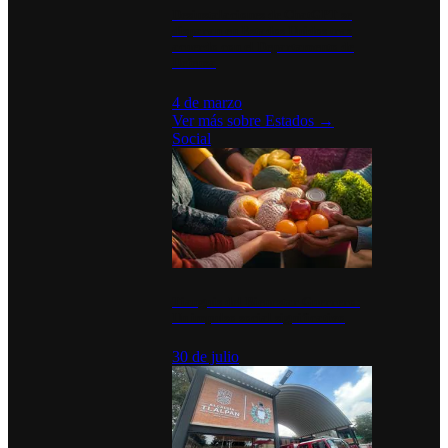
Desinstalaciones de ChatGPT se
disparan en Estados Unidos tras
acuerdo con el Departamento de
Defensa
4 de marzo
Ver más sobre
Estados
→
Social
Tianguis del Bienestar Guerrero:
Un impulso social significativo
30 de julio