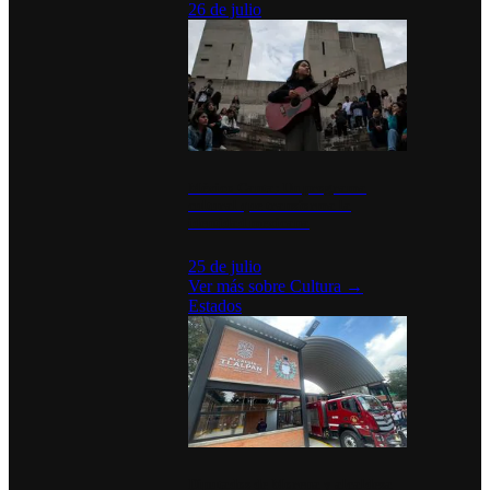
26 de julio
México Canta: Un programa
cultural que transforma la
identidad mexicana
25 de julio
Ver más sobre
Cultura
→
Estados
Diputados de Morena y alcaldesa