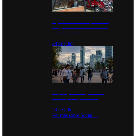
Diputados de Morena y alcaldesa
inauguran estación de bomberos
para los pueblos
28 de julio
La percepción de seguridad en
México y su impacto social
24 de julio
Ver más sobre
Social
→