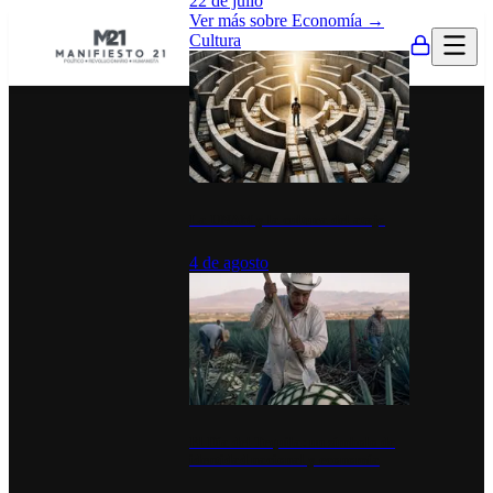
22 de julio
Ver más sobre
Economía
→
Cultura
La UNAM y la cultura del atajo
4 de agosto
El Día del Tequila: un símbolo de
identidad nacional y economía