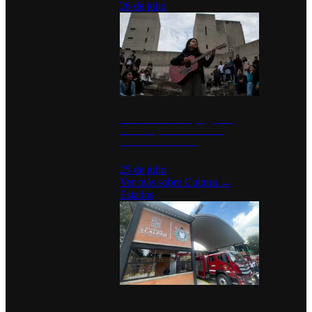
26 de julio
México Canta: Un programa
cultural que transforma la
identidad mexicana
25 de julio
Ver más sobre
Cultura
→
Estados
Diputados de Morena y alcaldesa