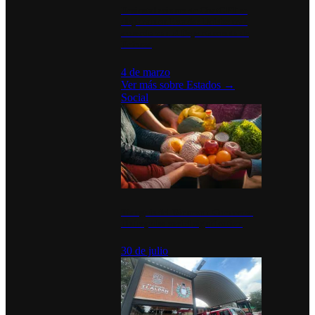
Desinstalaciones de ChatGPT se
disparan en Estados Unidos tras
acuerdo con el Departamento de
Defensa
4 de marzo
Ver más sobre
Estados
→
Social
Tianguis del Bienestar Guerrero:
Un impulso social significativo
30 de julio