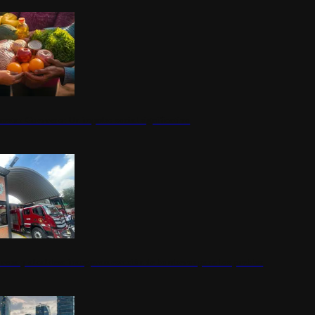
nestar Guerrero: Un impulso social significativo
rena y alcaldesa inauguran estación de bomberos para los pueblos