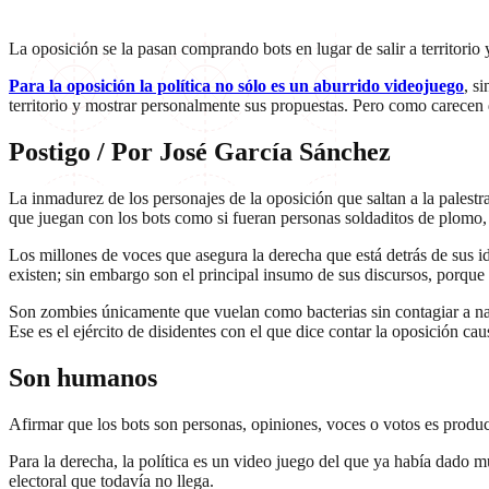
La oposición se la pasan comprando bots en lugar de salir a territori
Para la oposición la política no sólo es un aburrido videojuego
, s
territorio y mostrar personalmente sus propuestas. Pero como carecen 
Postigo / Por José García Sánchez
La inmadurez de los personajes de la oposición que saltan a la palestr
que juegan con los bots como si fueran personas soldaditos de plomo,
Los millones de voces que asegura la derecha que está detrás de sus id
existen; sin embargo son el principal insumo de sus discursos, porque
Son zombies únicamente que vuelan como bacterias sin contagiar a nad
Ese es el ejército de disidentes con el que dice contar la oposición ca
Son humanos
Afirmar que los bots son personas, opiniones, voces o votos es produc
Para la derecha, la política es un video juego del que ya había dado m
electoral que todavía no llega.