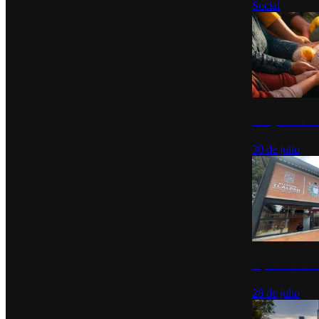
Social
Tianguis del Bie
30 de julio
Diputados de Mo
28 de julio