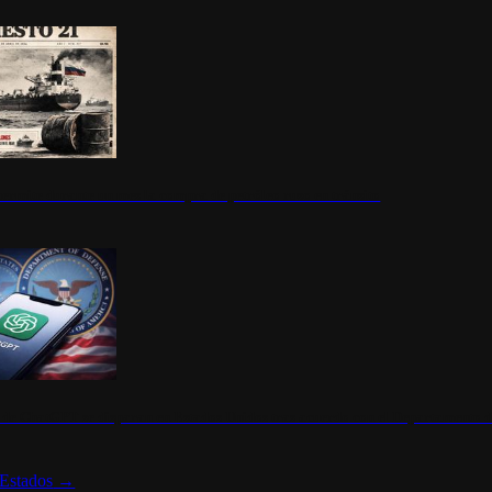
ermite durante un mes la compra de petróleo ruso en tránsito
s de ChatGPT se disparan en Estados Unidos tras acuerdo con el Departamento 
Estados
→