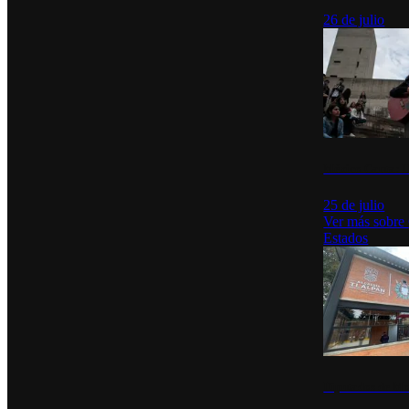
26 de julio
México Canta: U
25 de julio
Ver más sobre
Estados
Diputados de Mo