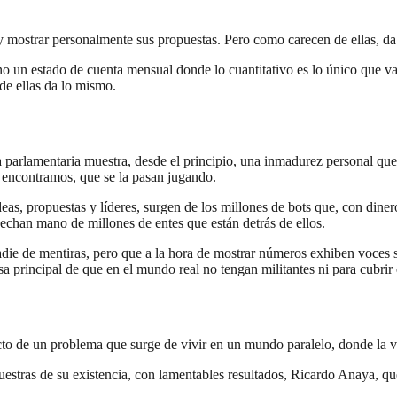
o y mostrar personalmente sus propuestas. Pero como carecen de ellas, d
ino un estado de cuenta mensual donde lo cuantitativo es lo único que va
de ellas da lo mismo.
a parlamentaria muestra, desde el principio, una inmadurez personal que 
 encontramos, que se la pasan jugando.
eas, propuestas y líderes, surgen de los millones de bots que, con diner
 echan mano de millones de entes que están detrás de ellos.
ie de mentiras, pero que a la hora de mostrar números exhiben voces si
usa principal de que en el mundo real no tengan militantes ni para cubrir
to de un problema que surge de vivir en un mundo paralelo, donde la ve
uestras de su existencia, con lamentables resultados, Ricardo Anaya, que