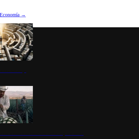
Economía
→
ltura del atajo
la: un símbolo de identidad nacional y economía