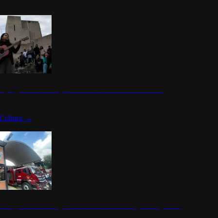
n programa cultural que transforma la identidad mexicana
Cultura
→
rena y alcaldesa inauguran estación de bomberos para los pueblos