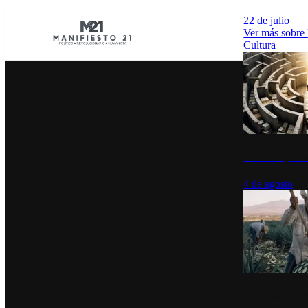
22 de julio
Ver más sobre
Cultura
La UNAM y la cu
4 de agosto
El Día del Tequi