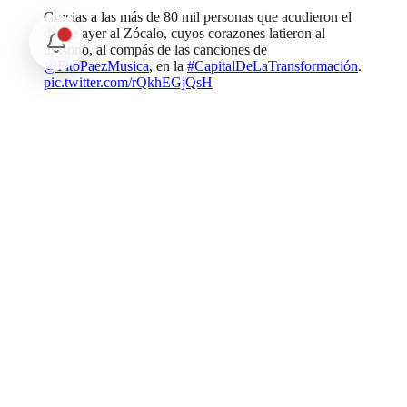
Gracias a las más de 80 mil personas que acudieron el
día de ayer al Zócalo, cuyos corazones latieron al
unísono, al compás de las canciones de
@FitoPaezMusica
, en la
#CapitalDeLaTransformación
.
pic.twitter.com/rQkhEGjQsH
— Clara Brugada Molina (@ClaraBrugadaM)
January
19, 2025
Este concierto masivo se suma a la larga lista de artistas de talla
nacional e internacional que se han presentado en la plancha del
Zócalo, como parte de la política cultural impulsada por el gobierno
que encabeza Clara Brugada Molina, entre ellos, Paul McCartney,
Roger Waters, Pixies, Caifanes, Rosalía, Interpol, Grupo Firme,
Shakira, Juan Gabriel y Los Fabulosos Cadillacs.
Comentarios