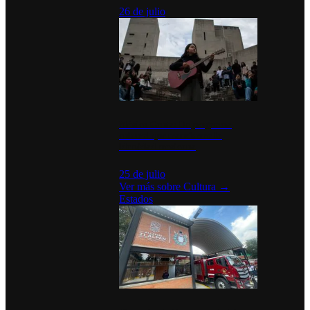
26 de julio
México Canta: Un programa
cultural que transforma la
identidad mexicana
25 de julio
Ver más sobre
Cultura
→
Estados