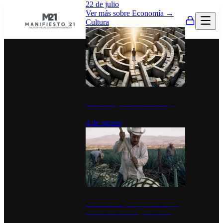
22 de julio
Ver más sobre
Economía
→
Cultura
La UNAM y la cultura del atajo
4 de agosto
El Día del Tequila: un símbolo de
identidad nacional y economía