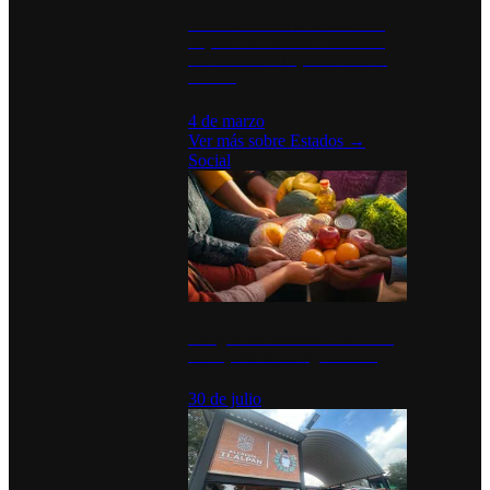
Desinstalaciones de ChatGPT se
disparan en Estados Unidos tras
acuerdo con el Departamento de
Defensa
4 de marzo
Ver más sobre
Estados
→
Social
Tianguis del Bienestar Guerrero:
Un impulso social significativo
30 de julio