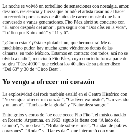
La noche se volvió un torbellino de sensaciones con nostalgia, amor,
desamor, resistencia y fuerza que brindó el artista rosarino al hacer
un recorrido por sus más de 40 años de carrera musical que han
atravesado a varias generaciones. Fito Páez abrió su concierto con
“El amor después del amor”, para seguir con “Dos días en la vida”,
“Tráfico por Katmandú” y “11 y 6”.
“¿Cómo están? ¡Está explotadísimo, que hermosura! Me da
muchísimo pudor, hay mucha gente viéndonos detrás de las
cámaras, en todo México. Estamos en contacto con todos, acá no se
olvida a nadie”, mencionó Fito Páez, cuyo concierto forma parte de
su gira “Páez 4030”, que celebra los 40 años de su primer disco
“Del 63” y 30 de “Circo Beat”.
Yo vengo a ofrecer mi corazón
La explosividad del rock también estalló en el Centro Histórico con
“Yo vengo a ofrecer mi corazón”, “Cadáver exquisito”, “Un vestido
y un amor”, “Tumbas de la gloria” y “Naturaleza sangre”.
Entre gritos y coros de “oe oeee oeeee Fito Fito”, el músico nacido
en Rosario, Argentina, en 1963, siguió la fiesta con “A lado del
camino”, “Circo beat”, “Brillante sobre el mic”, “Ciudad de pobres
corazones”, “Rodar” y “Dar es dar”, que interpretó con gran