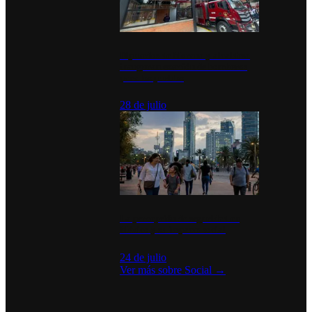
Diputados de Morena y alcaldesa
inauguran estación de bomberos
para los pueblos
28 de julio
La percepción de seguridad en
México y su impacto social
24 de julio
Ver más sobre
Social
→