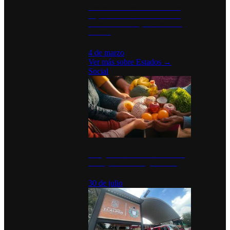
Desinstalaciones de ChatGPT se
disparan en Estados Unidos tras
acuerdo con el Departamento de
Defensa
4 de marzo
Ver más sobre
Estados
→
Social
Tianguis del Bienestar Guerrero:
Un impulso social significativo
30 de julio