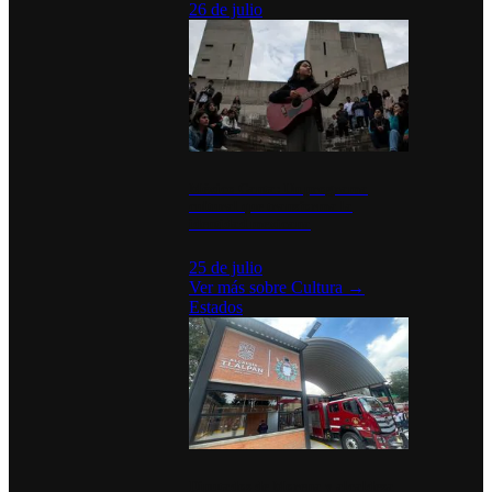
26 de julio
México Canta: Un programa
cultural que transforma la
identidad mexicana
25 de julio
Ver más sobre
Cultura
→
Estados
Diputados de Morena y alcaldesa