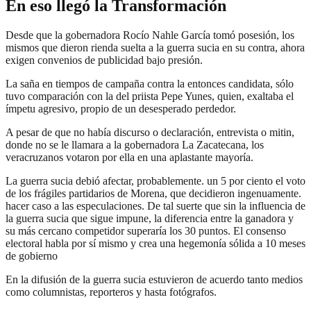
En eso llegó la Transformación
Desde que la gobernadora Rocío Nahle García tomó posesión, los
mismos que dieron rienda suelta a la guerra sucia en su contra, ahora
exigen convenios de publicidad bajo presión.
La saña en tiempos de campaña contra la entonces candidata, sólo
tuvo comparación con la del priista Pepe Yunes, quien, exaltaba el
ímpetu agresivo, propio de un desesperado perdedor.
A pesar de que no había discurso o declaración, entrevista o mitin,
donde no se le llamara a la gobernadora La Zacatecana, los
veracruzanos votaron por ella en una aplastante mayoría.
La guerra sucia debió afectar, probablemente. un 5 por ciento el voto
de los frágiles partidarios de Morena, que decidieron ingenuamente.
hacer caso a las especulaciones. De tal suerte que sin la influencia de
la guerra sucia que sigue impune, la diferencia entre la ganadora y
su más cercano competidor superaría los 30 puntos. El consenso
electoral habla por sí mismo y crea una hegemonía sólida a 10 meses
de gobierno
En la difusión de la guerra sucia estuvieron de acuerdo tanto medios
como columnistas, reporteros y hasta fotógrafos.