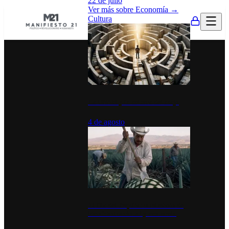
22 de julio
Ver más sobre
Economía
→
Cultura
La UNAM y la cultura del atajo
4 de agosto
El Día del Tequila: un símbolo de
identidad nacional y economía