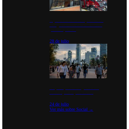
Diputados de Morena y alcaldesa
inauguran estación de bomberos
para los pueblos
28 de julio
La percepción de seguridad en
México y su impacto social
24 de julio
Ver más sobre
Social
→