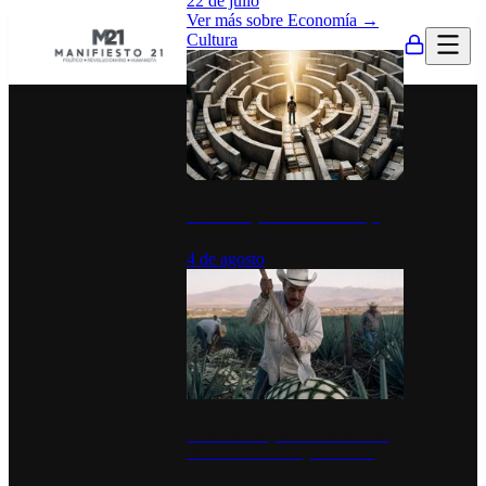
22 de julio
Ver más sobre
Economía
→
Cultura
La UNAM y la cultura del atajo
4 de agosto
El Día del Tequila: un símbolo de
identidad nacional y economía