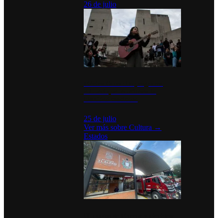
26 de julio
México Canta: Un programa
cultural que transforma la
identidad mexicana
25 de julio
Ver más sobre
Cultura
→
Estados
Diputados de Morena y alcaldesa