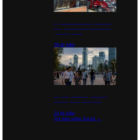
Diputados de Morena y alcaldesa
inauguran estación de bomberos
para los pueblos
28 de julio
La percepción de seguridad en
México y su impacto social
24 de julio
Ver más sobre
Social
→