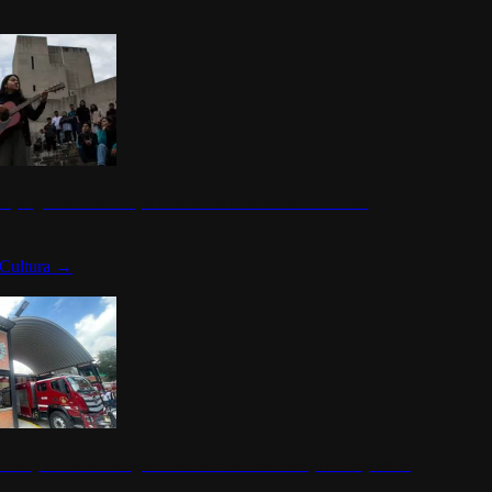
n programa cultural que transforma la identidad mexicana
Cultura
→
rena y alcaldesa inauguran estación de bomberos para los pueblos