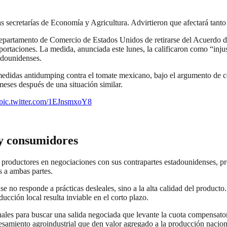
as secretarías de Economía y Agricultura. Advirtieron que afectará ta
epartamento de Comercio de Estados Unidos de retirarse del Acuerdo d
taciones. La medida, anunciada este lunes, la calificaron como “injust
adounidenses.
didas antidumping contra el tomate mexicano, bajo el argumento de co
 meses después de una situación similar.
pic.twitter.com/1EJnsmxoY8
 y consumidores
productores en negociaciones con sus contrapartes estadounidenses, pr
s a ambas partes.
e no responde a prácticas desleales, sino a la alta calidad del produc
cción local resulta inviable en el corto plazo.
les para buscar una salida negociada que levante la cuota compensatori
esamiento agroindustrial que den valor agregado a la producción nacion