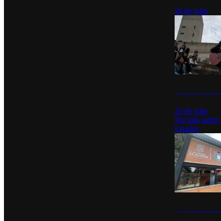
26 de julio
México Canta: U
25 de julio
Ver más sobre
Estados
Diputados de Mo