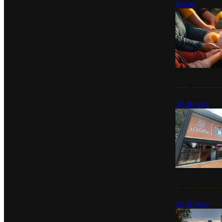
Social
Tianguis del Bie
30 de julio
Diputados de Mo
28 de julio