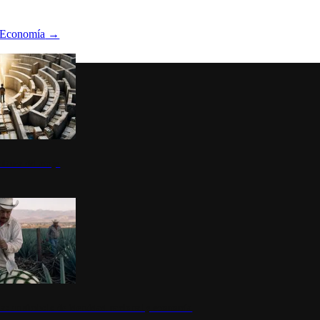
Economía
→
ltura del atajo
la: un símbolo de identidad nacional y economía