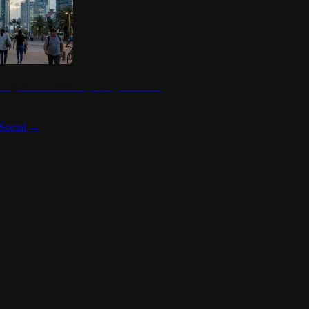
 seguridad en México y su impacto social
Social
→