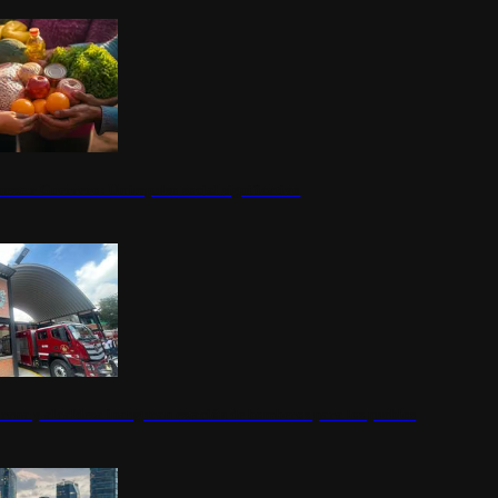
nestar Guerrero: Un impulso social significativo
rena y alcaldesa inauguran estación de bomberos para los pueblos