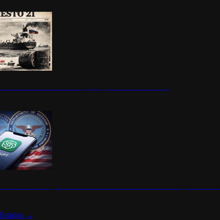
ermite durante un mes la compra de petróleo ruso en tránsito
s de ChatGPT se disparan en Estados Unidos tras acuerdo con el Departamento 
Estados
→