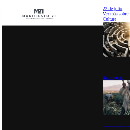
22 de julio
Ver más sobre
Cultura
La UNAM y la cu
4 de agosto
El Día del Tequi