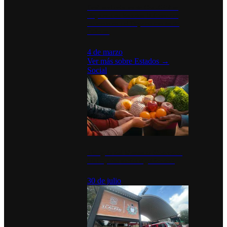
Desinstalaciones de ChatGPT se
disparan en Estados Unidos tras
acuerdo con el Departamento de
Defensa
4 de marzo
Ver más sobre
Estados
→
Social
Tianguis del Bienestar Guerrero:
Un impulso social significativo
30 de julio