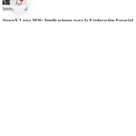
Internacional
SpaceX Luna 2026: Implicaciones para la Exploración Espacial
Internacional
El arbitraje internacional en México: un triunfo para la
soberanía
Opinión
Postigo: Las marionetas de Trump y la censura
Nuestras Plumas