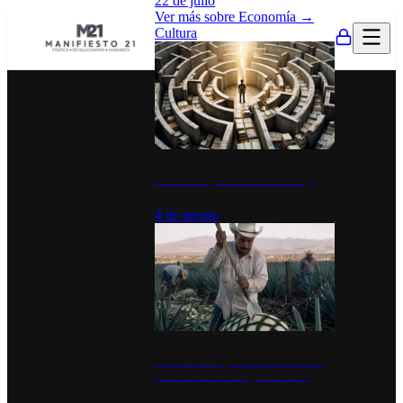
22 de julio
Ver más sobre
Economía
→
Cultura
La UNAM y la cultura del atajo
4 de agosto
El Día del Tequila: un símbolo de
identidad nacional y economía