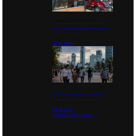
Diputados de Morena y alcaldesa
inauguran estación de bomberos
para los pueblos
28 de julio
La percepción de seguridad en
México y su impacto social
24 de julio
Ver más sobre
Social
→