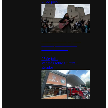
26 de julio
México Canta: Un programa
cultural que transforma la
identidad mexicana
25 de julio
Ver más sobre
Cultura
→
Estados
Diputados de Morena y alcaldesa