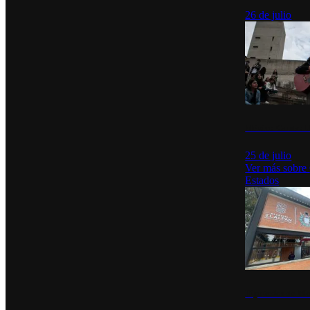
26 de julio
México Canta: U
25 de julio
Ver más sobre
Estados
Diputados de Mo