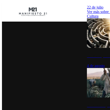
22 de julio
Ver más sobre
Cultura
La UNAM y la cu
4 de agosto
El Día del Tequi