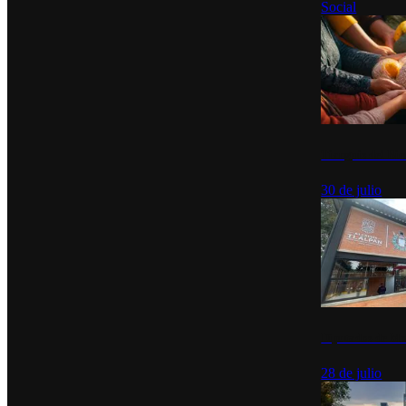
Social
Tianguis del Bie
30 de julio
Diputados de Mo
28 de julio