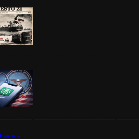
ermite durante un mes la compra de petróleo ruso en tránsito
s de ChatGPT se disparan en Estados Unidos tras acuerdo con el Departamento 
Estados
→