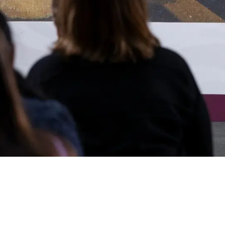
a el rescate de
do ilegalmente