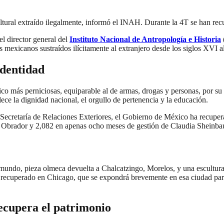
ltural extraído ilegalmente, informó el INAH. Durante la 4T se han rec
l director general del
Instituto Nacional de Antropología e Historia
les mexicanos sustraídos ilícitamente al extranjero desde los siglos XVI 
identidad
fico más perniciosas, equiparable al de armas, drogas y personas, por s
alece la dignidad nacional, el orgullo de pertenencia y la educación.
a Secretaría de Relaciones Exteriores, el Gobierno de México ha recupe
z Obrador y 2,082 en apenas ocho meses de gestión de Claudia Sheinb
framundo, pieza olmeca devuelta a Chalcatzingo, Morelos, y una escultur
recuperado en Chicago, que se expondrá brevemente en esa ciudad para
ecupera el patrimonio