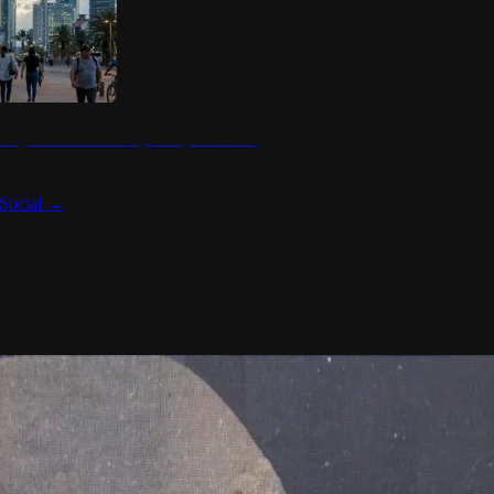
 seguridad en México y su impacto social
Social
→