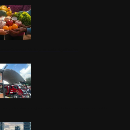
nestar Guerrero: Un impulso social significativo
rena y alcaldesa inauguran estación de bomberos para los pueblos